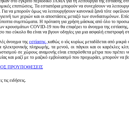
ηκαν στο έγκριτο περιοδικό JAMA για τη λειτουργία της εστίασης στη
ονομικές επιπτώσεις. Τα εστιατόρια μπορούν να συνεχίσουν να λειτου
ς. Για να μπορούν όμως να λειτουργήσουν κανονικά ξανά τότε οφείλο
ιεινή των χεριών και οι αποστάσεις μεταξύ των συνδαιτυμόνων. Επίσ
ύποπτα συμπτώματα. Η πρόταση για χρήση μάσκας από όλο το προσωπικ
των κρουσμάτων COVID-19 που θα επιφέρει το άνοιγμα της εστίασης,
ο πιο εύκολο θα είναι να βγουν οδηγίες για μια ασφαλή επιστροφή σ
λές άνοιγμα της
εστίασης,
καθώς ο ιός κυρίως μεταδίδεται από μικρά
 ηλεκτρονικής πληρωμής, τα μενού, οι πάγκοι και οι καρέκλες κλπ
τισμού σε χώρους αναμονής είναι επιπρόσθετα μέτρα που πρέπει να
ημίας και μαζί με το μαζικό εμβολιασμό που προχωράει, μπορούν να 
ΙΟΣ
ΠΡΟΥΠΟΘΕΣΕΙΣ
 τις ειδήσεις.