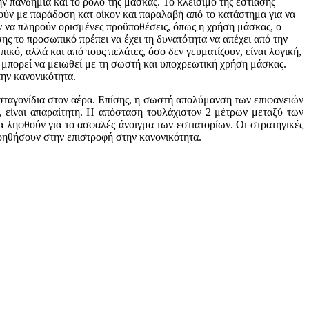
ν πανδημία και το ρόλο της μάσκας. Το κλείσιμο της εστίασης
ργούν με παράδοση κατ οίκον και παραλαβή από το κατάστημα για να
υν να πληρούν ορισμένες προϋποθέσεις, όπως η χρήση μάσκας, ο
ης το προσωπικό πρέπει να έχει τη δυνατότητα να απέχει από την
ό, αλλά και από τους πελάτες, όσο δεν γευματίζουν, είναι λογική,
 μπορεί να μειωθεί με τη σωστή και υποχρεωτική χρήση μάσκας.
την κανονικότητα.
 σταγονίδια στον αέρα. Επίσης, η σωστή απολύμανση των επιφανειών
, είναι απαραίτητη. Η απόσταση τουλάχιστον 2 μέτρων μεταξύ των
 ληφθούν για το ασφαλές άνοιγμα των εστιατορίων. Οι στρατηγικές
βοηθήσουν στην επιστροφή στην κανονικότητα.