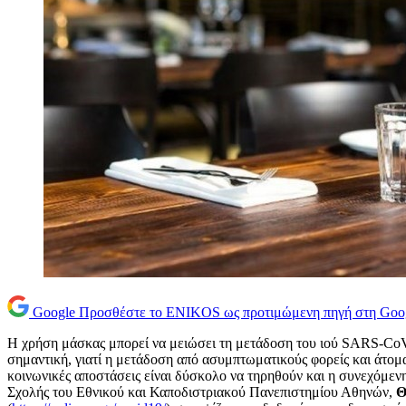
Google
Προσθέστε το ENIKOS ως προτιμώμενη πηγή στη Goo
Η χρήση μάσκας μπορεί να μειώσει τη μετάδοση του ιού SARS-CoV-2
σημαντική, γιατί η μετάδοση από ασυμπτωματικούς φορείς και άτο
κοινωνικές αποστάσεις είναι δύσκολο να τηρηθούν και η συνεχόμενη 
Σχολής του Εθνικού και Καποδιστριακού Πανεπιστημίου Αθηνών,
Θ