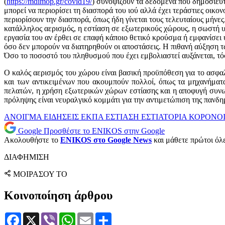
(
https://mdimop.gr/covid19/
) συνοψίζουν τα δεδομένα που δημοσιεύτ
μπορεί να περιορίσει τη διασπορά του ιού αλλά έχει τεράστιες οικ
περιορίσουν την διασπορά, όπως ήδη γίνεται τους τελευταίους μήνε
κατάλληλος αερισμός, η εστίαση σε εξωτερικούς χώρους, η σωστή υγ
εργασία του αν έρθει σε επαφή κάποιο θετικό κρούσμα ή εμφανίσει 
όσο δεν μπορούν να διατηρηθούν οι αποστάσεις. Η πιθανή αύξηση 
Όσο το ποσοστό του πληθυσμού που έχει εμβολιαστεί αυξάνεται, τόσ
Ο καλός αερισμός του χώρου είναι βασική προϋπόθεση για το ασφα
και των αντικειμένων που ακουμπούν πολλοί, όπως τα μηχανήματα
πελατών, η χρήση εξωτερικών χώρων εστίασης και η αποφυγή συνωσ
πρόληψης είναι νευραλγικό κομμάτι για την αντιμετώπιση της πανδ
ΑΝΟΙΓΜΑ
ΕΙΔΗΣΕΙΣ
ΕΚΠΑ
ΕΣΤΙΑΣΗ
ΕΣΤΙΑΤΟΡΙΑ
ΚΟΡΟΝΟ
Google
Προσθέστε το ENIKOS στην Google
Ακολουθήστε το
ENIKOS στο Google News
και μάθετε πρώτοι όλες
ΔΙΑΦΗΜΙΣΗ
ΜΟΙΡΑΣΟΥ ΤΟ
Κοινοποίηση άρθρου
Facebook
X
Viber
WhatsApp
Email
Μοιραστείτε