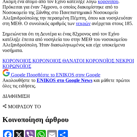
Ακόμη ένα άτομο από τον Εχίνο κατέληξε λόγω
κορονοϊού
.
Πρόκειται για έναν 74χρονο, ο οποίος διακομίστηκε από το
Νοσοκομείο της Ξάνθης στο Πανεπιστημιακό Νοσοκομείο
Αλεξανδρούπολης την περασμένη Πέμπτη, όπου και νοσηλευόταν
στη ΜΕΘ. Ο συνολικός αριθμός των
νεκρών
ανέρχεται στους 185.
Σημειώνεται ότι τη Δευτέρα κι ένας 82χρονος από τον Εχίνο
κατέληξε έπειτα από νοσηλεία του στην ΜΕΘ του νοσοκομείου
Αλεξανδρούπολη. Ήταν διασωληνωμένος και είχε υποκείμενα
νοσήματα.
ΚΟΡΟΝΟΙΟΣ
ΚΟΡΟΝΟΙΟΣ ΘΑΝΑΤΟΙ
ΚΟΡΟΝΟΪΟΣ ΝΕΚΡΟΙ
ΚΟΡΩΝΟΪΟΣ
Google
Προσθέστε το ENIKOS στην Google
Ακολουθήστε το
ENIKOS στο Google News
και μάθετε πρώτοι
όλες τις ειδήσεις.
ΔΙΑΦΗΜΙΣΗ
ΜΟΙΡΑΣΟΥ ΤΟ
Κοινοποίηση άρθρου
Facebook
X
Viber
WhatsApp
Email
Μοιραστείτε