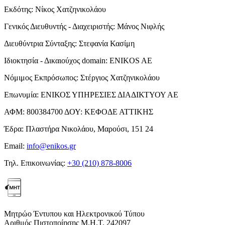
Εκδότης:
Νίκος Χατζηνικολάου
Γενικός Διευθυντής - Διαχειριστής:
Μάνος Νιφλής
Διευθύντρια Σύνταξης:
Στεφανία Κασίμη
Ιδιοκτησία - Δικαιούχος domain:
ENIKOS AE
Νόμιμος Εκπρόσωπος:
Στέργιος Χατζηνικολάου
Επωνυμία:
ΕΝΙΚΟΣ ΥΠΗΡΕΣΙΕΣ ΔΙΑΔΙΚΤΥΟΥ ΑΕ
ΑΦΜ:
800384700
ΔΟΥ:
ΚΕΦΟΔΕ ΑΤΤΙΚΗΣ
Έδρα:
Πλαστήρα Νικολάου, Μαρούσι, 151 24
Email:
info@enikos.gr
Τηλ. Επικοινωνίας:
+30 (210) 878-8006
Μητρώο Έντυπου και Ηλεκτρονικού Τύπου
Αριθμός Πιστοποίησης Μ.Η.Τ. 242097