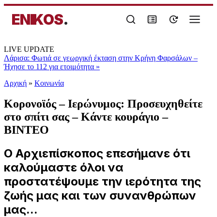
ENIKOS
.
LIVE UPDATE
Λάρισα: Φωτιά σε γεωργική έκταση στην Κρήνη Φαρσάλων –
Ήχησε το 112 για ετοιμότητα
»
Αρχική
»
Κοινωνία
Κορονοϊός – Ιερώνυμος: Προσευχηθείτε
στο σπίτι σας – Κάντε κουράγιο –
BINTEO
Ο Αρχιεπίσκοπος επεσήμανε ότι
καλούμαστε όλοι να
προστατέψουμε την ιερότητα της
ζωής μας και των συνανθρώπων
μας...