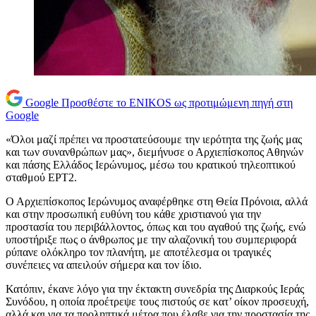
Google
Προσθέστε το ENIKOS ως προτιμώμενη πηγή στη
Google
«Όλοι μαζί πρέπει να προστατεύσουμε την ιερότητα της ζωής μας
και των συνανθρώπων μας», διεμήνυσε ο Αρχιεπίσκοπος Αθηνών
και πάσης Ελλάδος Ιερώνυμος, μέσω του κρατικού τηλεοπτικού
σταθμού ΕΡΤ2.
Ο Αρχιεπίσκοπος Ιερώνυμος αναφέρθηκε στη Θεία Πρόνοια, αλλά
και στην προσωπική ευθύνη του κάθε χριστιανού για την
προστασία του περιβάλλοντος, όπως και του αγαθού της ζωής, ενώ
υποστήριξε πως ο άνθρωπος με την αλαζονική του συμπεριφορά
ρύπανε ολόκληρο τον πλανήτη, με αποτέλεσμα οι τραγικές
συνέπειες να απειλούν σήμερα και τον ίδιο.
Κατόπιν, έκανε λόγο για την έκτακτη συνεδρία της Διαρκούς Ιεράς
Συνόδου, η οποία προέτρεψε τους πιστούς σε κατ’ οίκον προσευχή,
αλλά και για τα προληπτικά μέτρα που έλαβε για την προστασία της