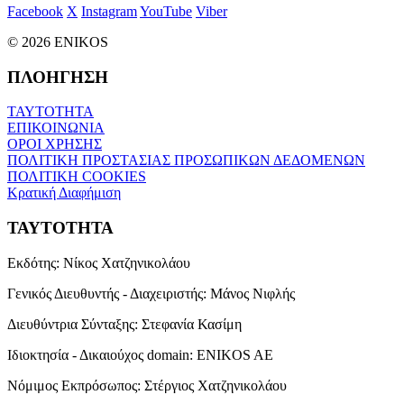
Facebook
X
Instagram
YouTube
Viber
© 2026 ENIKOS
ΠΛΟΗΓΗΣΗ
ΤΑΥΤΟΤΗΤΑ
ΕΠΙΚΟΙΝΩΝΙΑ
ΟΡΟΙ ΧΡΗΣΗΣ
ΠΟΛΙΤΙΚΗ ΠΡΟΣΤΑΣΙΑΣ ΠΡΟΣΩΠΙΚΩΝ ΔΕΔΟΜΕΝΩΝ
ΠΟΛΙΤΙΚΗ COOKIES
Κρατική Διαφήμιση
ΤΑΥΤΟΤΗΤΑ
Εκδότης:
Νίκος Χατζηνικολάου
Γενικός Διευθυντής - Διαχειριστής:
Μάνος Νιφλής
Διευθύντρια Σύνταξης:
Στεφανία Κασίμη
Ιδιοκτησία - Δικαιούχος domain:
ENIKOS AE
Νόμιμος Εκπρόσωπος:
Στέργιος Χατζηνικολάου