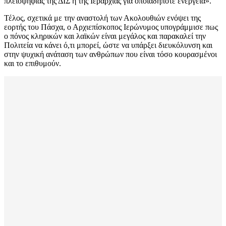
πλειοψηφίας της ΔΙΣ ή της Ιεραρχίας για οποιαδήποτε ενέργεια».
Τέλος, σχετικά με την αναστολή των Ακολουθιών ενόψει της
εορτής του Πάσχα, ο Αρχιεπίσκοπος Ιερώνυμος υπογράμμισε πως
ο πόνος κληρικών και λαϊκών είναι μεγάλος και παρακαλεί την
Πολιτεία να κάνει ό,τι μπορεί, ώστε να υπάρξει διευκόλυνση και
στην ψυχική ανάταση των ανθρώπων που είναι τόσο κουρασμένοι
και το επιθυμούν.