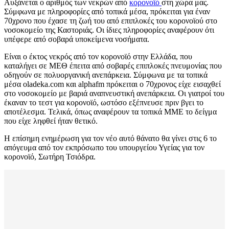
Αυξάνεται ο αριθμός των νεκρών από
κορονοϊό
στη χώρα μας.
Σύμφωνα με πληροφορίες από τοπικά μέσα, πρόκειται για έναν
70χρονο που έχασε τη ζωή του από επιπλοκές του κορονοϊού στο
νοσοκομείο της Καστοριάς. Οι ίδιες πληροφορίες αναφέρουν ότι
υπέφερε από σοβαρά υποκείμενα νοσήματα.
Είναι ο έκτος νεκρός από τον κορονοϊό στην Ελλάδα, που
καταλήγει σε ΜΕΘ έπειτα από σοβαρές επιπλοκές πνευμονίας που
οδηγούν σε πολυοργανική ανεπάρκεια. Σύμφωνα με τα τοπικά
μέσα oladeka.com και alphafm πρόκειται ο 70χρονος είχε εισαχθεί
στο νοσοκομείο με βαριά αναπνευστική ανεπάρκεια. Οι γιατροί του
έκαναν το τεστ για κορoνοϊό, ωστόσο εξέπνευσε πριν βγει το
αποτέλεσμα. Τελικά, όπως αναφέρουν τα τοπικά ΜΜΕ το δείγμα
που είχε ληφθεί ήταν θετικό.
Η επίσημη ενημέρωση για τον νέο αυτό θάνατο θα γίνει στις 6 το
απόγευμα από τον εκπρόσωπο του υπουργείου Υγείας για τον
κορονοϊό, Σωτήρη Τσιόδρα.