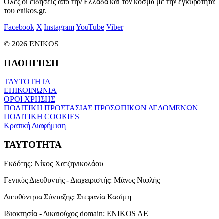
Όλες οι ειδήσεις από την Ελλάδα και τον κόσμο με την εγκυρότητα
του enikos.gr.
Facebook
X
Instagram
YouTube
Viber
© 2026 ENIKOS
ΠΛΟΗΓΗΣΗ
ΤΑΥΤΟΤΗΤΑ
ΕΠΙΚΟΙΝΩΝΙΑ
ΟΡΟΙ ΧΡΗΣΗΣ
ΠΟΛΙΤΙΚΗ ΠΡΟΣΤΑΣΙΑΣ ΠΡΟΣΩΠΙΚΩΝ ΔΕΔΟΜΕΝΩΝ
ΠΟΛΙΤΙΚΗ COOKIES
Κρατική Διαφήμιση
ΤΑΥΤΟΤΗΤΑ
Εκδότης:
Νίκος Χατζηνικολάου
Γενικός Διευθυντής - Διαχειριστής:
Μάνος Νιφλής
Διευθύντρια Σύνταξης:
Στεφανία Κασίμη
Ιδιοκτησία - Δικαιούχος domain:
ENIKOS AE