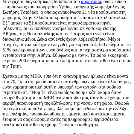
Συνεχίζεται παγκοσμίως η διασπορά του
κορονοϊού
, όπως είπε ο
εκπρόσωπος του υπουργείου Υγείας, καθηγητής λοιμωξιολογίας
Σωτήρης Τσιόδρας, ο οποίος ανακοίνωσε 21 νέα κρούσματα στη
χώρα μας. Στην Ελλάδα τα κρούσματα έφτασαν τα 352 συνολικά.
Εξ’΄αυτών τα 51 κρούσματα είναι απροσδιορίστου πηγής
μόλυνσης, οι 65 ασθενείς νοσηλεύονται σε νοσοκομεία της
Αθήνας, της Θεσσαλονίκης και της Πάτρας και εννέα είναι
διασωληνωμένοι. Δέκα ασθενείς έχουν λάβει εξιτήριο. Μέχρι
στιγμής, συνολικά έχουν ελεγχθεί για κορονοϊό 4.320 δείγματα. Το
51% των κρουσμάτων είναι άνδρες και τα περισσότερα κρούσματα
εντοπίζονται στην Αθήνα. Σύμφωνα με τον κ. Τσιόδρα εκκρεμούν
περίπου 200 δείγματα τα αποτελέσματα των οποίων θα είναι έτοιμα
την Τρίτη.
Σχετικά με τις ΜΕΘ, είπε ότι η κατανομή των ηλικιών είναι κοντά
στα 70, “η μέση ηλικία αυτών των ανθρώπων και είναι όλοι άντρες,
είναι χαρακτηριστική αυτή η υπεροχή των αντρών στα σοβαρά
περιστατικά”. “Νομίζω είναι νωρίς να πούμε κάτι ακόμα όσον
αφορά θνητότητα και ΜΕΘ στην πατρίδα μας όταν δεν έχουμε τον
ακριβή παρονομαστή της εξάπλωσης της νόσου στη χώρα. Θεωρώ
ότι είναι ακόμα πολύ νωρίς, βλέπουμε με ενδιαφέρον την εξέλιξη
της επιδημίας, παρακολουθούμε, είμαστε από κοντά και είμαστε
έτοιμοι να σας δώσουμε αυτές τις πληροφορίες περισσότερο
αναλυτικά όταν θα τις έχουμε” τόνισε ο καθηγητής.