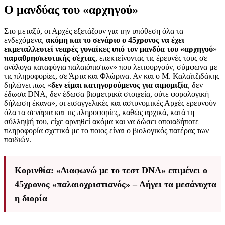
Ο μανδύας του «αρχηγού»
Στο μεταξύ, οι Αρχές εξετάζουν για την υπόθεση όλα τα
ενδεχόμενα,
ακόμη και το σενάριο ο 45χρονος να έχει
εκμεταλλευτεί νεαρές γυναίκες υπό τον μανδύα του «αρχηγού
»
παραθρησκευτικής σέχτας
, επεκτείνοντας τις έρευνές τους σε
ανάλογα καταφύγια παλαιόπιστων» που λειτουργούν, σύμφωνα με
τις πληροφορίες, σε Άρτα και Φλώρινα. Αν και ο Μ. Καλαϊτζιδάκης
δηλώνει πως «
δεν είμαι κατηγορούμενος για αιμομιξία
, δεν
έδωσα DNA, δεν έδωσα βιομετρικά στοιχεία, ούτε φορολογική
δήλωση έκανα», οι εισαγγελικές και αστυνομικές Αρχές ερευνούν
όλα τα σενάρια και τις πληροφορίες, καθώς αρχικά, κατά τη
σύλληψή του, είχε αρνηθεί ακόμα και να δώσει οποιαδήποτε
πληροφορία σχετικά με το ποιος είναι ο βιολογικός πατέρας των
παιδιών.
Κορινθία: «Διαφωνώ με το τεστ DNA» επιμένει ο
45χρονος «παλαιοχριστιανός» – Λήγει τα μεσάνυχτα
η διορία