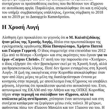
συντρέχουν οι προϋποθέσεις εκείνες που θα θέσουν τον 45χρονο
σε αυτοδίκαιη αργία. Παράλληλα, αποκαλύφθηκε ότι και η σύζυγός
του υπήρξε συμβασιούχος υπάλληλος, έχοντας σύμβαση το 2018
και το 2019 με το Δασαρχείο Καπανδριτίου.
Η Χρυσή Αυγή
Αίσθηση έχει προκαλέσει το γεγονός ότι
ο Μ. Καλαϊτζιδάκης
ήταν μέλος της Χρυσής Αυγής,
δίπλα στα πρωτοπαλίκαρα της
εγκληματικής οργάνωσης
Ηλία Παναγιώταρο, Χρήστο Παππά
και Γιώργο Γερμενή
. Ο ίδιος συμμετείχε στα επεισόδια του 2012
έξω από το θέατρο «Χυτήριο» και στις ακρότητες που έγιναν
για το
έργο «Corpus Christi».
Γι’ αυτή του την παρουσία στο «Χυτήριο»,
ο ίδιος εξήγησε ότι «δεν βρισκόμουν εκεί με τη Χρυσή Αυγή, αλλά
για θρησκευτικούς λόγους. Ποτέ δεν ήμουν ενταγμένος στη Χρυσή
Αυγή». Η ζωή της οικογένειας στην Κορινθία αποκαλύφθηκε όταν
πριν από λίγες μέρες τα μέλη της διαπληκτίστηκαν έντονα με
κυνηγούς στην περιοχή, με αποτέλεσμα ένας 67χρονος να υποβάλει
μήνυση, λέγοντας ότι προκάλεσαν φωτιά στο αυτοκίνητό του. Ετσι,
αστυνομικοί της ΕΚΑΜ από την Αθήνα και της ΟΠΚΕ Κορινθίας
πήγαν
στην περιοχή να συλλάβουν τον 45χρονο, αλλά τα
υπόλοιπα μέλη αντέδρασαν
, χτύπησαν έναν αστυνομικό και στη
συνέχεια κατάφεραν να ξεφύγουν μέσω ενός τούνελ 30 μέτρων,
αφήνοντας πίσω τον 45χρονο Μανώλη και τον 15χρονο γιο του. Η