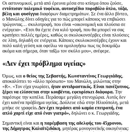
Οι αστυνομικοί, μετά από έρευνα μέσα στο κτίσμα όπου ζούσε,
εντόπισαν πολεμικό τυφέκιο, αυτοσχέδιο πυροβόλο όπλο, τόξα,
βέλη και φυσίγγια
διαφόρων διαμετρημάτων. Σε ένα άλλο βίντεο,
ο Μανώλης δίνει οδηγίες για το πώς μπορεί κάποιος να επιβιώσει
τρώγοντας… σκυλοτροφή, που είναι «οικονομική και πλούσια σε
ενέργεια». «Ετσι θα έχετε ένα κιλό τροφή, που θα μπορεί να σας
κρατήσει πολλές ημέρες, καθώς οι σκυλοκονσέρβες είναι πλούσιες
σε λίπη, δηλαδή σε ενέργεια. Κάποιες σκυλοκονσέρβες έχουν και
πολύ καλή γεύση και οφείλω να ομολογήσω πως τις δοκιμάζω
ακόμα και σήμερα, όταν ταΐζω τον σκύλο μου», ανέφερε.
«Δεν έχει πρόβλημα υγείας»
Όμως, και
ο θείος της Σεβαστής, Κωνσταντίνος Γεωργιάδης
,
αποκαλύπτει το «άλλο πρόσωπο» του Μανώλη, μιλώντας στην
«R». «Τον είχα γνωρίσει,
ήταν αντιδραστικός. Είναι πανέξυπνος,
ξέρει να ελίσσεται στην κουβέντα, εφευρίσκει διάφορα.
Την
παρέσυρε την κοπέλα. Περάσαμε μεγάλη στενοχώρια. Αυτός δεν
έχει κανένα πρόβλημα υγείας. Δούλευε εδώ στην Ηλιούπολη, μετά
μπήκε σε γραφείο
. Δεν έχει περάσει από καμία επιτροπή, ένα
απλό χαρτί είχε από έναν γιατρό»,
δηλώνει ο κ. Γεωργιάδης.
Σημαντική είναι και
η παρέμβαση της αδελφής του 45χρονου,
της Δήμητρας Καλαϊτζιδάκη
, μητέρας μονογονεϊκής οικογένειας: