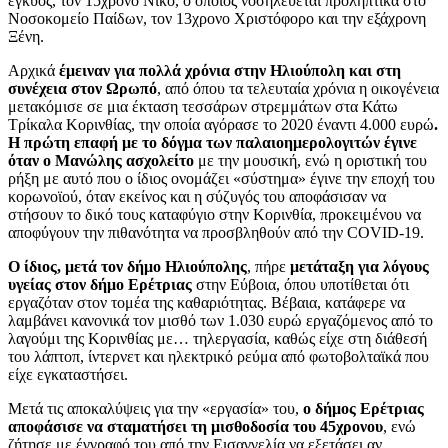
έγκυος, τον 15χρονο Νίκο, ο οποίος νοσηλεύεται προληπτικά στο
Νοσοκομείο Παίδων, τον 13χρονο Χριστόφορο και την εξάχρονη
Ξένη.
Αρχικά
έμειναν για πολλά χρόνια στην Ηλιούπολη και στη
συνέχεια στον Ωρωπό
, από όπου τα τελευταία χρόνια η οικογένεια
μετακόμισε σε μια έκταση τεσσάρων στρεμμάτων στα Κάτω
Τρίκαλα Κορινθίας, την οποία αγόρασε το 2020 έναντι 4.000 ευρώ
.
Η πρώτη επαφή με το δόγμα των παλαιοημερολογιτών έγινε
όταν ο Μανώλης ασχολείτο
με την μουσική, ενώ η οριστική του
ρήξη με αυτό που ο ίδιος ονομάζει «σύστημα» έγινε την εποχή του
κορωνοϊού, όταν εκείνος και η σύζυγός του αποφάσισαν να
στήσουν το δικό τους καταφύγιο στην Κορινθία, προκειμένου να
αποφύγουν την πιθανότητα να προσβληθούν από την COVID-19.
Ο ίδιος, μετά τον δήμο Ηλιούπολης
, πήρε
μετάταξη για λόγους
υγείας στον δήμο Ερέτριας
στην Εύβοια, όπου υποτίθεται ότι
εργαζόταν στον τομέα της καθαριότητας. Βέβαια, κατάφερε να
λαμβάνει κανονικά τον μισθό των 1.030 ευρώ εργαζόμενος από το
λαγούμι της Κορινθίας με… τηλεργασία, καθώς είχε στη διάθεσή
του λάπτοπ, ίντερνετ και ηλεκτρικό ρεύμα από φωτοβολταϊκά που
είχε εγκαταστήσει.
Μετά τις αποκαλύψεις για την «εργασία» του,
ο δήμος Ερέτριας
αποφάσισε να σταματήσει τη μισθοδοσία του 45χρονου
, ενώ
ζήτησε με έγγραφό του από την Εισαγγελία να εξετάσει αν