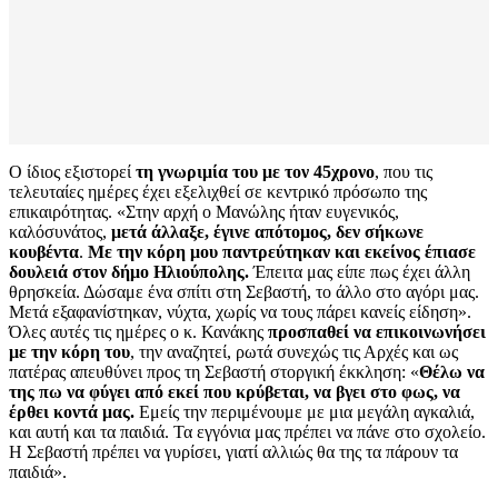
Ο ίδιος εξιστορεί
τη γνωριμία του με τον 45χρονο
, που τις
τελευταίες ημέρες έχει εξελιχθεί σε κεντρικό πρόσωπο της
επικαιρότητας. «Στην αρχή ο Μανώλης ήταν ευγενικός,
καλόσυνάτος,
μετά άλλαξε, έγινε απότομος, δεν σήκωνε
κουβέντα
.
Με την κόρη μου παντρεύτηκαν και εκείνος έπιασε
δουλειά στον δήμο Ηλιούπολης.
Έπειτα μας είπε πως έχει άλλη
θρησκεία. Δώσαμε ένα σπίτι στη Σεβαστή, το άλλο στο αγόρι μας.
Μετά εξαφανίστηκαν, νύχτα, χωρίς να τους πάρει κανείς είδηση».
Όλες αυτές τις ημέρες ο κ. Κανάκης
προσπαθεί να επικοινωνήσει
με την κόρη του
, την αναζητεί, ρωτά συνεχώς τις Αρχές και ως
πατέρας απευθύνει προς τη Σεβαστή στοργική έκκληση: «
Θέλω να
της πω να φύγει από εκεί που κρύβεται, να βγει στο φως, να
έρθει κοντά μας.
Εμείς την περιμένουμε με μια μεγάλη αγκαλιά,
και αυτή και τα παιδιά. Τα εγγόνια μας πρέπει να πάνε στο σχολείο.
Η Σεβαστή πρέπει να γυρίσει, γιατί αλλιώς θα της τα πάρουν τα
παιδιά».