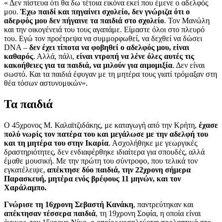
« Δεν πίστευα ότι θα δω τέτοια εικόνα εκεί που έμενε ο αδελφός
μου.
Έχω παιδί και πηγαίνει σχολείο, δεν γνώριζα ότι ο
αδερφός μου δεν πήγαινε τα παιδιά στο σχολείο
. Τον Μανώλη
και την οικογένειά του τους αγαπάμε. Είμαστε όλοι στο πλευρό
του. Εγώ τον προέτρεψα να συμμορφωθεί, να δεχθεί να δώσει
DNA –
δεν έχει τίποτα να φοβηθεί ο αδελφός μου, είναι
καθαρός
. Αλλά, πάλι,
είναι ντροπή να λένε όλες αυτές τις
κακοήθειες για τα παιδιά, να μιλούν για αιμομιξία
. Δεν είναι
σωστό. Και τα παιδιά έφυγαν με τη μητέρα τους γιατί τρόμαξαν στη
θέα τόσων αστυνομικών».
Τα παιδιά
Ο 45χρονος Μ. Καλαϊτζιδάκης, με καταγωγή από την Κρήτη,
έχασε
πολύ νωρίς τον πατέρα του και μεγάλωσε με την αδελφή του
και τη μητέρα του στην Ικαρία
. Ασχολήθηκε με γεωργικές
δραστηριότητες, δεν ενδιαφέρθηκε ιδιαίτερα για σπουδές, αλλά
έμαθε μουσική. Με την πρώτη του σύντροφο, που τελικά τον
εγκατέλειψε,
απέκτησε δύο παιδιά, την 22χρονη σήμερα
Παρασκευή, μητέρα ενός βρέφους 11 μηνών, και τον
Χαράλαμπο.
Γνώρισε τη 16χρονη Σεβαστή Κανάκη
, παντρεύτηκαν και
απέκτησαν τέσσερα παιδιά
, τη 19χρονη Σοφία, η οποία είναι