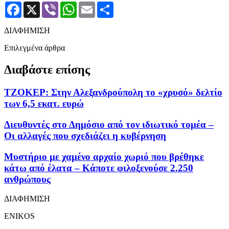
Facebook
X
Viber
WhatsApp
Email
Μοιραστείτε
ΔΙΑΦΗΜΙΣΗ
Επιλεγμένα άρθρα
Διαβάστε επίσης
ΤΖΟΚΕΡ: Στην Αλεξανδρούπολη το «χρυσό» δελτίο
των 6,5 εκατ. ευρώ
Διευθυντές στο Δημόσιο από τον ιδιωτικό τομέα –
Οι αλλαγές που σχεδιάζει η κυβέρνηση
Μυστήριο με χαμένο αρχαίο χωριό που βρέθηκε
κάτω από έλατα – Κάποτε φιλοξενούσε 2.250
ανθρώπους
ΔΙΑΦΗΜΙΣΗ
ENIKOS