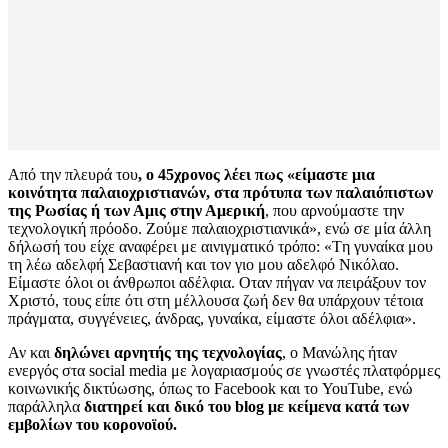
Από την πλευρά του
, ο 45χρονος λέει πως «είμαστε μια
κοινότητα παλαιοχριστιανών, στα πρότυπα των παλαιόπιστων
της Ρωσίας ή των Αμις στην Αμερική
, που αρνούμαστε την
τεχνολογική πρόοδο. Ζούμε παλαιοχριστιανικά», ενώ σε μία άλλη
δήλωσή του είχε αναφέρει με αινιγματικό τρόπο: «Tη γυναίκα μου
τη λέω αδελφή Σεβαστιανή και τον γιο μου αδελφό Νικόλαο.
Είμαστε όλοι οι άνθρωποι αδέλφια. Οταν πήγαν να πειράξουν τον
Χριστό, τους είπε ότι στη μέλλουσα ζωή δεν θα υπάρχουν τέτοια
πράγματα, συγγένειες, άνδρας, γυναίκα, είμαστε όλοι αδέλφια».
Αν και
δηλώνει αρνητής της τεχνολογίας
, ο Μανώλης ήταν
ενεργός στα social media με λογαριασμούς σε γνωστές πλατφόρμες
κοινωνικής δικτύωσης, όπως το Facebook και το YouTube, ενώ
παράλληλα
διατηρεί και δικό του blog με κείμενα κατά των
εμβολίων του κορονοϊού.