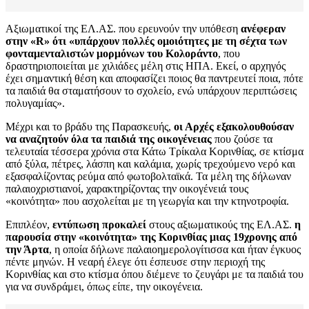
Αξιωματικοί της ΕΛ.ΑΣ. που ερευνούν την υπόθεση
ανέφεραν
στην «R» ότι «υπάρχουν πολλές ομοιότητες με τη σέχτα των
φονταμενταλιστών μορμόνων του Κολοράντο
, που
δραστηριοποιείται με χιλιάδες μέλη στις ΗΠΑ. Εκεί, ο αρχηγός
έχει σημαντική θέση και αποφασίζει ποιος θα παντρευτεί ποια, πότε
τα παιδιά θα σταματήσουν το σχολείο, ενώ υπάρχουν περιπτώσεις
πολυγαμίας».
Μέχρι και το βράδυ της Παρασκευής,
οι Αρχές εξακολουθούσαν
να αναζητούν όλα τα παιδιά της οικογένειας
που ζούσε τα
τελευταία τέσσερα χρόνια στα Κάτω Τρίκαλα Κορινθίας, σε κτίσμα
από ξύλα, πέτρες, λάσπη και καλάμια, χωρίς τρεχούμενο νερό και
εξασφαλίζοντας ρεύμα από φωτοβολταϊκά. Τα μέλη της δήλωναν
παλαιοχριστιανοί, χαρακτηρίζοντας την οικογένειά τους
«κοινότητα» που ασχολείται με τη γεωργία και την κτηνοτροφία.
Επιπλέον,
εντύπωση προκαλεί
στους αξιωματικούς της ΕΛ.ΑΣ.
η
παρουσία στην «κοινότητα» της Κορινθίας μιας 19χρονης από
την Άρτα
, η οποία δήλωνε παλαιοημερολογίτισσα και ήταν έγκυος
πέντε μηνών. Η νεαρή έλεγε ότι έσπευσε στην περιοχή της
Κορινθίας και στο κτίσμα όπου διέμενε το ζευγάρι με τα παιδιά του
για να συνδράμει, όπως είπε, την οικογένεια.