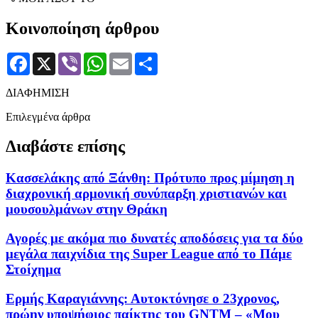
Κοινοποίηση άρθρου
Facebook
X
Viber
WhatsApp
Email
Μοιραστείτε
ΔΙΑΦΗΜΙΣΗ
Επιλεγμένα άρθρα
Διαβάστε επίσης
Κασσελάκης από Ξάνθη: Πρότυπο προς μίμηση η
διαχρονική αρμονική συνύπαρξη χριστιανών και
μουσουλμάνων στην Θράκη
Αγορές με ακόμα πιο δυνατές αποδόσεις για τα δύο
μεγάλα παιχνίδια της Super League από το Πάμε
Στοίχημα
Ερμής Καραγιάννης: Αυτοκτόνησε ο 23χρονος,
πρώην υποψήφιος παίκτης του GNTM – «Μου