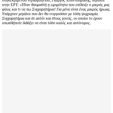
συγκεκριμένου νηπιαγωγείου, Γιώργος Χουντουμάδης, δήλωσε
στην ΕΡΤ:
«Ήταν θαυμαστή η ωριμότητα που επέδειξε ο μικρός μας
φίλος και τι να πω Συγχαρητήρια! Για μένα είναι ένας μικρός ήρωας.
Υπάρχουν μεγάλοι που δεν θα ενεργούσαν με τόση ψυχραιμία.
Συγχαρητήρια και σε αυτόν και στους γονείς, οι οποίοι το έχουν
οπωσδήποτε διδάξει να είναι τόσο καλός και αυτόνομος.