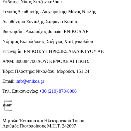
Εκδότης:
Νίκος Χατζηνικολάου
Γενικός Διευθυντής - Διαχειριστής:
Μάνος Νιφλής
Διευθύντρια Σύνταξης:
Στεφανία Κασίμη
Ιδιοκτησία - Δικαιούχος domain:
ENIKOS AE
Νόμιμος Εκπρόσωπος:
Στέργιος Χατζηνικολάου
Επωνυμία:
ΕΝΙΚΟΣ ΥΠΗΡΕΣΙΕΣ ΔΙΑΔΙΚΤΥΟΥ ΑΕ
ΑΦΜ:
800384700
ΔΟΥ:
ΚΕΦΟΔΕ ΑΤΤΙΚΗΣ
Έδρα:
Πλαστήρα Νικολάου, Μαρούσι, 151 24
Email:
info@enikos.gr
Τηλ. Επικοινωνίας:
+30 (210) 878-8006
Μητρώο Έντυπου και Ηλεκτρονικού Τύπου
Αριθμός Πιστοποίησης Μ.Η.Τ. 242097