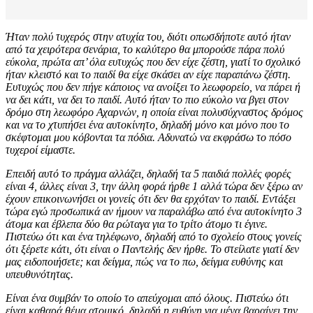
Ήταν πολύ τυχερός στην ατυχία του, διότι οπωσδήποτε αυτό ήταν
από τα χειρότερα σενάρια, το καλύτερο θα μπορούσε πάρα πολύ
εύκολα, πρώτα απ’ όλα ευτυχώς που δεν είχε ζέστη, γιατί το σχολικό
ήταν κλειστό και το παιδί θα είχε σκάσει αν είχε παραπάνω ζέστη.
Ευτυχώς που δεν πήγε κάποιος να ανοίξει το λεωφορείο, να πάρει ή
να δει κάτι, να δει το παιδί. Αυτό ήταν το πιο εύκολο να βγει στον
δρόμο στη λεωφόρο Αχαρνών, η οποία είναι πολυσύχναστος δρόμος
και να το χτυπήσει ένα αυτοκίνητο, δηλαδή μόνο και μόνο που το
σκέφτομαι μου κόβονται τα πόδια. Αδυνατώ να εκφράσω το πόσο
τυχεροί είμαστε.
Επειδή αυτό το πράγμα αλλάζει, δηλαδή τα 5 παιδιά πολλές φορές
είναι 4, άλλες είναι 3, την άλλη φορά ήρθε 1 αλλά τώρα δεν ξέρω αν
έχουν επικοινωνήσει οι γονείς ότι δεν θα ερχόταν το παιδί. Εντάξει
τώρα εγώ προσωπικά αν ήμουν να παραλάβω από ένα αυτοκίνητο 3
άτομα και έβλεπα δύο θα ρώταγα για το τρίτο άτομο τι έγινε.
Πιστεύω ότι και ένα τηλέφωνο, δηλαδή από το σχολείο στους γονείς
ότι ξέρετε κάτι, ότι είναι ο Παντελής δεν ήρθε. Το στείλατε γιατί δεν
μας ειδοποιήσετε; και δείγμα, πώς να το πω, δείγμα ευθύνης και
υπευθυνότητας.
Είναι ένα συμβάν το οποίο το απεύχομαι από όλους. Πιστεύω ότι
είναι καθαρά θέμα ατομικό, δηλαδή η ευθύνη για μένα βαραίνει την