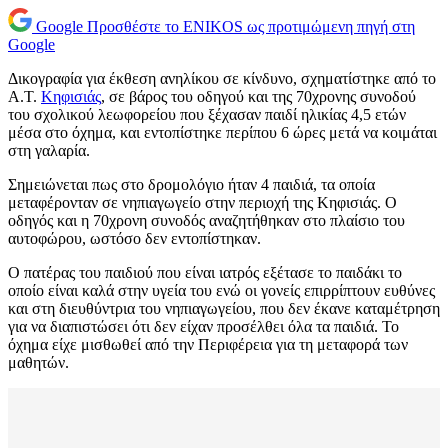
Google
Προσθέστε το ENIKOS ως προτιμώμενη πηγή στη
Google
Δικογραφία για έκθεση ανηλίκου σε κίνδυνο, σχηματίστηκε από το
Α.Τ.
Κηφισιάς
, σε βάρος του οδηγού και της 70χρονης συνοδού
του σχολικού λεωφορείου που ξέχασαν παιδί ηλικίας 4,5 ετών
μέσα στο όχημα, και εντοπίστηκε περίπου 6 ώρες μετά να κοιμάται
στη γαλαρία.
Σημειώνεται πως στο δρομολόγιο ήταν 4 παιδιά, τα οποία
μεταφέρονταν σε νηπιαγωγείο στην περιοχή της Κηφισιάς. Ο
οδηγός και η 70χρονη συνοδός αναζητήθηκαν στο πλαίσιο του
αυτοφώρου, ωστόσο δεν εντοπίστηκαν.
Ο πατέρας του παιδιού που είναι ιατρός εξέτασε το παιδάκι το
οποίο είναι καλά στην υγεία του ενώ οι γονείς επιρρίπτουν ευθύνες
και στη διευθύντρια του νηπιαγωγείου, που δεν έκανε καταμέτρηση
για να διαπιστώσει ότι δεν είχαν προσέλθει όλα τα παιδιά. Το
όχημα είχε μισθωθεί από την Περιφέρεια για τη μεταφορά των
μαθητών.