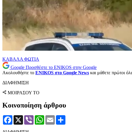
ΚΑΒΑΛΑ
ΦΩΤΙΑ
Google
Προσθέστε το ENIKOS στην Google
Ακολουθήστε το
ENIKOS στο Google News
και μάθετε πρώτοι όλες
ΔΙΑΦΗΜΙΣΗ
ΜΟΙΡΑΣΟΥ ΤΟ
Κοινοποίηση άρθρου
Facebook
X
Viber
WhatsApp
Email
Μοιραστείτε
ΔΙΑΦΗΜΙΣΗ