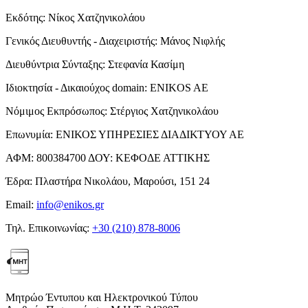
Εκδότης:
Νίκος Χατζηνικολάου
Γενικός Διευθυντής - Διαχειριστής:
Μάνος Νιφλής
Διευθύντρια Σύνταξης:
Στεφανία Κασίμη
Ιδιοκτησία - Δικαιούχος domain:
ENIKOS AE
Νόμιμος Εκπρόσωπος:
Στέργιος Χατζηνικολάου
Επωνυμία:
ΕΝΙΚΟΣ ΥΠΗΡΕΣΙΕΣ ΔΙΑΔΙΚΤΥΟΥ ΑΕ
ΑΦΜ:
800384700
ΔΟΥ:
ΚΕΦΟΔΕ ΑΤΤΙΚΗΣ
Έδρα:
Πλαστήρα Νικολάου, Μαρούσι, 151 24
Email:
info@enikos.gr
Τηλ. Επικοινωνίας:
+30 (210) 878-8006
Μητρώο Έντυπου και Ηλεκτρονικού Τύπου