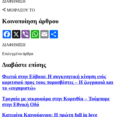
ΔΙΑΦΗΜΙΣΗ
ΜΟΙΡΑΣΟΥ ΤΟ
Κοινοποίηση άρθρου
Facebook
X
Viber
WhatsApp
Email
Μοιραστείτε
ΔΙΑΦΗΜΙΣΗ
Επιλεγμένα άρθρα
Διαβάστε επίσης
Φωτιά στην Εύβοια: Η συγκινητική κίνηση ενός
κοριτσιού προς τους πυροσβέστες – Η ζωγραφιά και
το «ευχαριστώ»
Τροχαίο με νεκροφόρα στην Κορινθία – Τούμπαρε
στην Εθνική Οδό
Κατερίνα Καινούργιου: Η πρώτη full in love