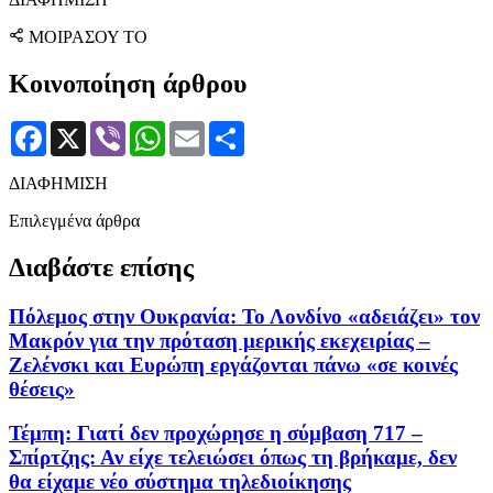
ΜΟΙΡΑΣΟΥ ΤΟ
Κοινοποίηση άρθρου
Facebook
X
Viber
WhatsApp
Email
Μοιραστείτε
ΔΙΑΦΗΜΙΣΗ
Επιλεγμένα άρθρα
Διαβάστε επίσης
Πόλεμος στην Ουκρανία: Το Λονδίνο «αδειάζει» τον
Μακρόν για την πρόταση μερικής εκεχειρίας –
Ζελένσκι και Ευρώπη εργάζονται πάνω «σε κοινές
θέσεις»
Τέμπη: Γιατί δεν προχώρησε η σύμβαση 717 –
Σπίρτζης: Αν είχε τελειώσει όπως τη βρήκαμε, δεν
θα είχαμε νέο σύστημα τηλεδιοίκησης