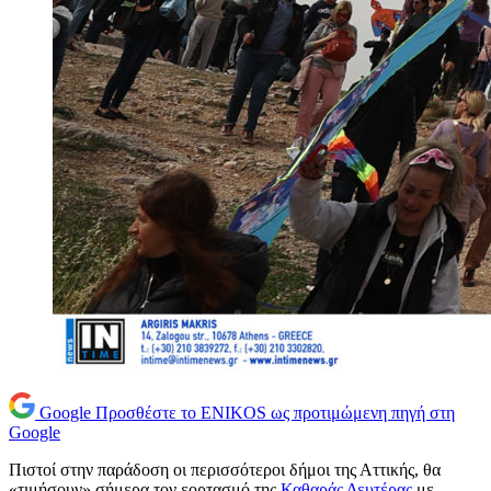
Google
Προσθέστε το ENIKOS ως προτιμώμενη πηγή στη
Google
Πιστοί στην παράδοση οι περισσότεροι δήμοι της Αττικής, θα
«τιμήσουν» σήμερα τον εορτασμό της
Καθαράς Δευτέρας
με