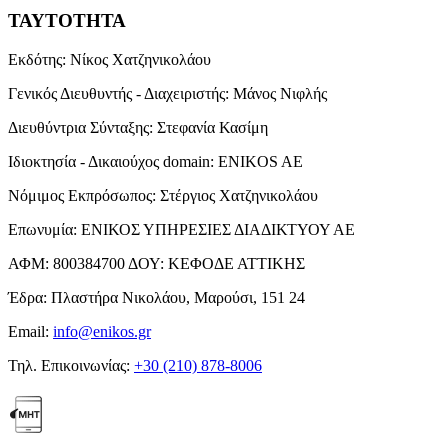
ΤΑΥΤΟΤΗΤΑ
Εκδότης:
Νίκος Χατζηνικολάου
Γενικός Διευθυντής - Διαχειριστής:
Μάνος Νιφλής
Διευθύντρια Σύνταξης:
Στεφανία Κασίμη
Ιδιοκτησία - Δικαιούχος domain:
ENIKOS AE
Νόμιμος Εκπρόσωπος:
Στέργιος Χατζηνικολάου
Επωνυμία:
ΕΝΙΚΟΣ ΥΠΗΡΕΣΙΕΣ ΔΙΑΔΙΚΤΥΟΥ ΑΕ
ΑΦΜ:
800384700
ΔΟΥ:
ΚΕΦΟΔΕ ΑΤΤΙΚΗΣ
Έδρα:
Πλαστήρα Νικολάου, Μαρούσι, 151 24
Email:
info@enikos.gr
Τηλ. Επικοινωνίας:
+30 (210) 878-8006