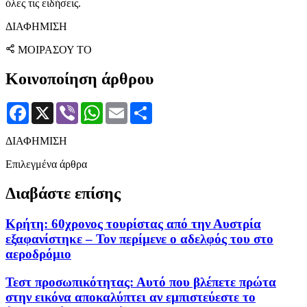
όλες τις ειδήσεις.
ΔΙΑΦΗΜΙΣΗ
ΜΟΙΡΑΣΟΥ ΤΟ
Κοινοποίηση άρθρου
Facebook
X
Viber
WhatsApp
Email
Μοιραστείτε
ΔΙΑΦΗΜΙΣΗ
Επιλεγμένα άρθρα
Διαβάστε επίσης
Κρήτη: 60χρονος τουρίστας από την Αυστρία
εξαφανίστηκε – Τον περίμενε ο αδελφός του στο
αεροδρόμιο
Τεστ προσωπικότητας: Αυτό που βλέπετε πρώτα
στην εικόνα αποκαλύπτει αν εμπιστεύεστε το