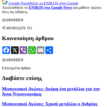
Google
Προσθέστε το ENIKOS στην Google
Ακολουθήστε το
ENIKOS στο Google News
και μάθετε πρώτοι
όλες τις ειδήσεις.
ΔΙΑΦΗΜΙΣΗ
ΜΟΙΡΑΣΟΥ ΤΟ
Κοινοποίηση άρθρου
Facebook
X
Viber
WhatsApp
Email
Μοιραστείτε
ΔΙΑΦΗΜΙΣΗ
Επιλεγμένα άρθρα
Διαβάστε επίσης
Μεσογειακοί Αγώνες: Ακόμη ένα μετάλλιο για την
Άννα Ντουντουνάκη
Μεσογειακοί Αγώνες: Χρυσό μετάλλιο ο Ανδρέας