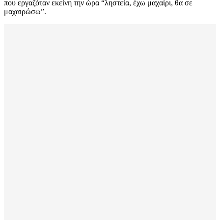
που εργαζόταν εκείνη την ώρα “ληστεία, έχω μαχαίρι, θα σε
μαχαιρώσω”.