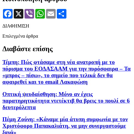
Facebook
X
Viber
WhatsApp
Email
Μοιραστείτε
ΔΙΑΦΗΜΙΣΗ
Επιλεγμένα άρθρα
Διαβάστε επίσης
Τέμπη: Πώς φτάσαμε στη νέα ανατροπή με το
πόρισμα του ΕΟΔΑΣΑΑΜ για την πυρόσφαιρα – Τα
«μπρος – πίσω», το σημείο που τελικά δεν θα
αφαιρεθεί και το email Λακαφώση
Οπτική ψευδαίσθηση: Μόνο αν έχεις
παρατηρητικότητα ντετέκτιβ θα βρεις το πουλί σε 6
δευτερόλεπτα
Πέμη Ζούνη: «Κάναμε μία άτυπη συμφωνία με τον
Χριστόφορο Παπακαλιάτη, να μην συνεργαστούμε
ξανά»