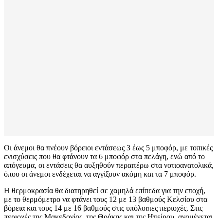
Οι άνεμοι θα πνέουν βόρειοι εντάσεως 3 έως 5 μποφόρ, με τοπικές
ενισχύσεις που θα φτάνουν τα 6 μποφόρ στα πελάγη, ενώ από το
απόγευμα, οι εντάσεις θα αυξηθούν περαιτέρω στα νοτιοανατολικά,
όπου οι άνεμοι ενδέχεται να αγγίξουν ακόμη και τα 7 μποφόρ.
Η θερμοκρασία θα διατηρηθεί σε χαμηλά επίπεδα για την εποχή,
με το θερμόμετρο να φτάνει τους 12 με 13 βαθμούς Κελσίου στα
βόρεια και τους 14 με 16 βαθμούς στις υπόλοιπες περιοχές. Στις
περιοχές της Μακεδονίας, της Θράκης και της Ηπείρου, αναμένεται