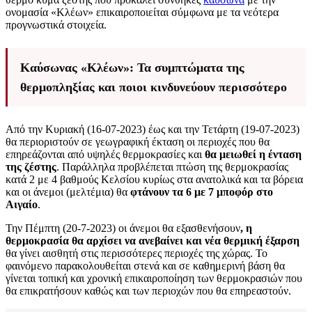
ονομασία «Κλέων» επικαιροποιείται σύμφωνα με τα νεότερα
προγνωστικά στοιχεία.
Καύσωνας «Κλέων»: Τα συμπτώματα της
θερμοπληξίας και ποιοι κινδυνεύουν περισσότερο
Από την Κυριακή (16-07-2023) έως και την Τετάρτη (19-07-2023)
θα περιοριστούν σε γεωγραφική έκταση οι περιοχές που θα
επηρεάζονται από υψηλές θερμοκρασίες και
θα μειωθεί η ένταση
της ζέστης
. Παράλληλα προβλέπεται πτώση της θερμοκρασίας
κατά 2 με 4 βαθμούς Κελσίου κυρίως στα ανατολικά και τα βόρεια
και οι άνεμοι (μελτέμια) θα
φτάνουν τα 6 με 7 μποφόρ στο
Αιγαίο
.
Την Πέμπτη (20-7-2023) οι άνεμοι θα εξασθενήσουν
, η
θερμοκρασία θα αρχίσει να ανεβαίνει και νέα θερμική έξαρση
θα γίνει αισθητή στις περισσότερες περιοχές της χώρας. Το
φαινόμενο παρακολουθείται στενά και σε καθημερινή βάση θα
γίνεται τοπική και χρονική επικαιροποίηση των θερμοκρασιών που
θα επικρατήσουν καθώς και των περιοχών που θα επηρεαστούν.