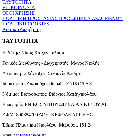
ΤΑΥΤΟΤΗΤΑ
ΕΠΙΚΟΙΝΩΝΙΑ
ΟΡΟΙ ΧΡΗΣΗΣ
ΠΟΛΙΤΙΚΗ ΠΡΟΣΤΑΣΙΑΣ ΠΡΟΣΩΠΙΚΩΝ ΔΕΔΟΜΕΝΩΝ
ΠΟΛΙΤΙΚΗ COOKIES
Κρατική Διαφήμιση
ΤΑΥΤΟΤΗΤΑ
Εκδότης:
Νίκος Χατζηνικολάου
Γενικός Διευθυντής - Διαχειριστής:
Μάνος Νιφλής
Διευθύντρια Σύνταξης:
Στεφανία Κασίμη
Ιδιοκτησία - Δικαιούχος domain:
ENIKOS AE
Νόμιμος Εκπρόσωπος:
Στέργιος Χατζηνικολάου
Επωνυμία:
ΕΝΙΚΟΣ ΥΠΗΡΕΣΙΕΣ ΔΙΑΔΙΚΤΥΟΥ ΑΕ
ΑΦΜ:
800384700
ΔΟΥ:
ΚΕΦΟΔΕ ΑΤΤΙΚΗΣ
Έδρα:
Πλαστήρα Νικολάου, Μαρούσι, 151 24
Email:
info@enikos.gr