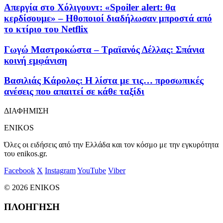
Απεργία στο Χόλιγουντ: «Spoiler alert: θα
κερδίσουμε» – Ηθοποιοί διαδήλωσαν μπροστά από
το κτίριο του Netflix
Γωγώ Μαστροκώστα – Τραϊανός Δέλλας: Σπάνια
κοινή εμφάνιση
Βασιλιάς Κάρολος: Η λίστα με τις… προσωπικές
ανέσεις που απαιτεί σε κάθε ταξίδι
ΔΙΑΦΗΜΙΣΗ
ENIKOS
Όλες οι ειδήσεις από την Ελλάδα και τον κόσμο με την εγκυρότητα
του enikos.gr.
Facebook
X
Instagram
YouTube
Viber
© 2026 ENIKOS
ΠΛΟΗΓΗΣΗ