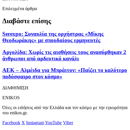
Επιλεγμένα άρθρα
Διαβάστε επίσης
Serexpo: Συναυλία της ορχήστρας «Μίκης
Θεοδωράκης» με σπουδαίους ερμηνευτές
Αργολίδα: Χωρίς τις αισθήσεις τους ανασύρθηκαν 2
άνθρωποι από αρδευτικό κανάλι
AEK – Αλμέιδα για Μπράιτον: «Παίζει το καλύτερο
ποδόσφαιρο στον κόσμο»
ΔΙΑΦΗΜΙΣΗ
ENIKOS
Όλες οι ειδήσεις από την Ελλάδα και τον κόσμο με την εγκυρότητα
του enikos.gr.
Facebook
X
Instagram
YouTube
Viber