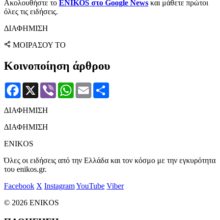
Ακολουθήστε το
ENIKOS στο Google News
και μάθετε πρώτοι
όλες τις ειδήσεις.
ΔΙΑΦΗΜΙΣΗ
ΜΟΙΡΑΣΟΥ ΤΟ
Κοινοποίηση άρθρου
Facebook
X
Viber
WhatsApp
Email
Μοιραστείτε
ΔΙΑΦΗΜΙΣΗ
ΔΙΑΦΗΜΙΣΗ
ENIKOS
Όλες οι ειδήσεις από την Ελλάδα και τον κόσμο με την εγκυρότητα
του enikos.gr.
Facebook
X
Instagram
YouTube
Viber
© 2026 ENIKOS