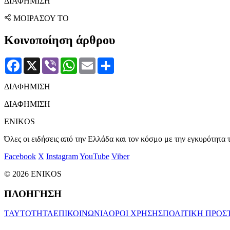
ΔΙΑΦΗΜΙΣΗ
ΜΟΙΡΑΣΟΥ ΤΟ
Κοινοποίηση άρθρου
Facebook
X
Viber
WhatsApp
Email
Μοιραστείτε
ΔΙΑΦΗΜΙΣΗ
ΔΙΑΦΗΜΙΣΗ
ENIKOS
Όλες οι ειδήσεις από την Ελλάδα και τον κόσμο με την εγκυρότητα τ
Facebook
X
Instagram
YouTube
Viber
© 2026 ENIKOS
ΠΛΟΗΓΗΣΗ
ΤΑΥΤΟΤΗΤΑ
ΕΠΙΚΟΙΝΩΝΙΑ
ΟΡΟΙ ΧΡΗΣΗΣ
ΠΟΛΙΤΙΚΗ ΠΡΟΣ