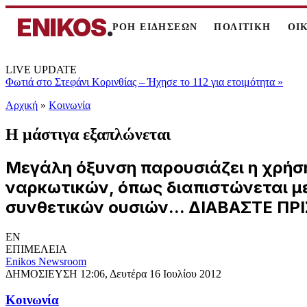
ENIKOS
.
ΡΟΗ ΕΙΔΗΣΕΩΝ
ΠΟΛΙΤΙΚΗ
ΟΙ
LIVE UPDATE
Φωτιά στο Στεφάνι Κορινθίας – Ήχησε το 112 για ετοιμότητα
»
Αρχική
»
Κοινωνία
Η μάστιγα εξαπλώνεται
Μεγάλη όξυνση παρουσιάζει η χρήσ
ναρκωτικών, όπως διαπιστώνεται μ
συνθετικών ουσιών... ΔΙΑΒΑΣΤΕ ΠΡ
EN
ΕΠΙΜΕΛΕΙΑ
Enikos Newsroom
ΔΗΜΟΣΙΕΥΣΗ
12:06, Δευτέρα 16 Ιουλίου 2012
Κοινωνία