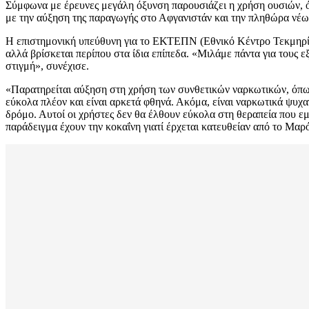
Σύμφωνα με έρευνες μεγάλη όξυνση παρουσιάζει η χρήση ουσιών, ό
με την αύξηση της παραγωγής στο Αφγανιστάν και την πληθώρα ν
Η επιστημονική υπεύθυνη για το ΕΚΤΕΠΝ (Εθνικό Κέντρο Τεκμηρίω
αλλά βρίσκεται περίπου στα ίδια επίπεδα. «Μιλάμε πάντα για τους ε
στιγμή», συνέχισε.
«Παρατηρείται αύξηση στη χρήση των συνθετικών ναρκωτικών, όπως ε
εύκολα πλέον και είναι αρκετά φθηνά. Ακόμα, είναι ναρκωτικά ψυχα
δρόμο. Αυτοί οι χρήστες δεν θα έλθουν εύκολα στη θεραπεία που ε
παράδειγμα έχουν την κοκαΐνη γιατί έρχεται κατευθείαν από το Μα