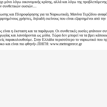
χι μόνο λόγω οικονομικής κρίσης, αλλά και λόγω της προβλεπόμενης
έων συνθετικών ουσιών…
σης και Πληροφόρησης για τα Ναρκωτικά), Μανίνα Τερζίδου αναφέρε
ξαρτημένους χρήστες, δηλαδή εκείνους που είναι εξαρτημένοι από την 
ίναι η έκσταση και τα παράγωγα. Οι συνθετικές ουσίες φτάνουν συνολ
γωγίας και λανσάρονται ως μόδα. Τώρα δεν μπορεί να τα βρει κάποιο
μείς παρακολουθούμε. Στην Ελλάδα περισσότερο το ναρκωτικό που προ
ρόκο και είναι πιο φθηνή».ΠΗΓΗ: www.metrogreece.gr