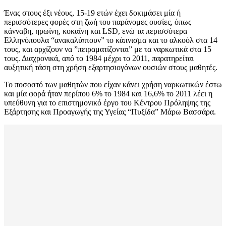
Ένας στους έξι νέους, 15-19 ετών έχει δοκιμάσει μία ή
περισσότερες φορές στη ζωή του παράνομες ουσίες, όπως
κάνναβη, ηρωίνη,
κοκαΐνη
και LSD, ενώ τα περισσότερα
Ελληνόπουλα “ανακαλύπτουν” το κάπνισμα και το αλκοόλ στα 14
τους, και αρχίζουν να ”πειραματίζονται” με τα ναρκωτικά στα 15
τους. Διαχρονικά, από το 1984 μέχρι το 2011, παρατηρείται
αυξητική τάση στη χρήση εξαρτησιογόνων ουσιών στους μαθητές.
Το ποσοστό των μαθητών που είχαν κάνει χρήση ναρκωτικών έστω
και μία φορά ήταν περίπου 6% το 1984 και 16,6% το 2011 λέει η
υπεύθυνη για το επιστημονικό έργο του Κέντρου Πρόληψης της
Εξάρτησης και Προαγωγής της Υγείας “Πυξίδα” Μάρω Βασσάρα.