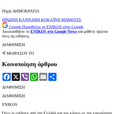
Πηγή: ΔΗΜΟΚΡΑΤΙΑ
ΗΡΩΙΝΗ
ΚΑΝΝΑΒΗ
ΚΟΚΑΪΝΗ
ΜΑΘΗΤΕΣ
Google
Προσθέστε το ENIKOS στην Google
Ακολουθήστε το
ENIKOS στο Google News
και μάθετε πρώτοι
όλες τις ειδήσεις.
ΔΙΑΦΗΜΙΣΗ
ΜΟΙΡΑΣΟΥ ΤΟ
Κοινοποίηση άρθρου
Facebook
X
Viber
WhatsApp
Email
Μοιραστείτε
ΔΙΑΦΗΜΙΣΗ
ΔΙΑΦΗΜΙΣΗ
ENIKOS
Όλες οι ειδήσεις από την Ελλάδα και τον κόσμο με την εγκυρότητα