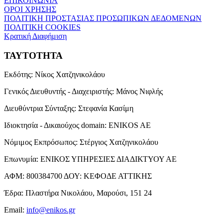
ΕΠΙΚΟΙΝΩΝΙΑ
ΟΡΟΙ ΧΡΗΣΗΣ
ΠΟΛΙΤΙΚΗ ΠΡΟΣΤΑΣΙΑΣ ΠΡΟΣΩΠΙΚΩΝ ΔΕΔΟΜΕΝΩΝ
ΠΟΛΙΤΙΚΗ COOKIES
Κρατική Διαφήμιση
ΤΑΥΤΟΤΗΤΑ
Εκδότης:
Νίκος Χατζηνικολάου
Γενικός Διευθυντής - Διαχειριστής:
Μάνος Νιφλής
Διευθύντρια Σύνταξης:
Στεφανία Κασίμη
Ιδιοκτησία - Δικαιούχος domain:
ENIKOS AE
Νόμιμος Εκπρόσωπος:
Στέργιος Χατζηνικολάου
Επωνυμία:
ΕΝΙΚΟΣ ΥΠΗΡΕΣΙΕΣ ΔΙΑΔΙΚΤΥΟΥ ΑΕ
ΑΦΜ:
800384700
ΔΟΥ:
ΚΕΦΟΔΕ ΑΤΤΙΚΗΣ
Έδρα:
Πλαστήρα Νικολάου, Μαρούσι, 151 24
Email:
info@enikos.gr