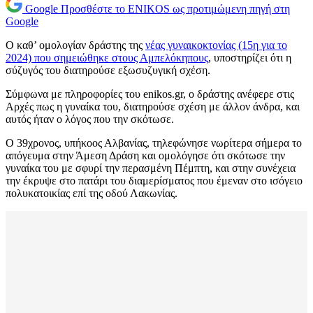
Google
Προσθέστε το ENIKOS ως προτιμώμενη πηγή στη
Google
Ο καθ’ ομολογίαν δράστης της
νέας γυναικοκτονίας (15η για το
2024) που σημειώθηκε στους Αμπελόκηπους
, υποστηρίζει ότι η
σύζυγός του διατηρούσε εξωσυζυγική σχέση.
Σύμφωνα με πληροφορίες του enikos.gr, ο δράστης ανέφερε στις
Αρχές πως η γυναίκα του, διατηρούσε σχέση με άλλον άνδρα, και
αυτός ήταν ο λόγος που την σκότωσε.
Ο 39χρονος, υπήκοος Αλβανίας, τηλεφώνησε νωρίτερα σήμερα το
απόγευμα στην Άμεση Δράση και ομολόγησε ότι σκότωσε την
γυναίκα του με σφυρί την περασμένη Πέμπτη, και στην συνέχεια
την έκρυψε στο πατάρι του διαμερίσματος που έμεναν στο ισόγειο
πολυκατοικίας επί της οδού Λακωνίας.