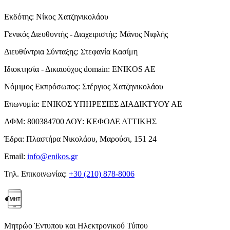
Εκδότης:
Νίκος Χατζηνικολάου
Γενικός Διευθυντής - Διαχειριστής:
Μάνος Νιφλής
Διευθύντρια Σύνταξης:
Στεφανία Κασίμη
Ιδιοκτησία - Δικαιούχος domain:
ENIKOS AE
Νόμιμος Εκπρόσωπος:
Στέργιος Χατζηνικολάου
Επωνυμία:
ΕΝΙΚΟΣ ΥΠΗΡΕΣΙΕΣ ΔΙΑΔΙΚΤΥΟΥ ΑΕ
ΑΦΜ:
800384700
ΔΟΥ:
ΚΕΦΟΔΕ ΑΤΤΙΚΗΣ
Έδρα:
Πλαστήρα Νικολάου, Μαρούσι, 151 24
Email:
info@enikos.gr
Τηλ. Επικοινωνίας:
+30 (210) 878-8006
Μητρώο Έντυπου και Ηλεκτρονικού Τύπου