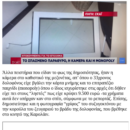
Άλλα πειστήρια που είδαν το φως της δημοσιότητας, ήταν η
κάμερα στο καθιστικό της μεζονέτας, απ’ όπου ο 33χρονος
δολοφόνος είχε βγάλει την κάρτα μνήμης και το επιτραπέζιο
παιχνίδι (monopoly) όπου ο ίδιος ισχυρίστηκε στις αρχές ότι δήθεν
είχε πει στους “ληστές” πως είχε κρύψει 9.500 ευρώ -τα χρήματα
αυτά δεν υπήρχαν καν στο σπίτι, σύμφωνα με το ρεπορτάζ. Επίσης,
δημοσιεύτηκε και η φωτογραφία “γρίφος” του συζυγοκτόνου με
την κορούλα του ζευγαριού το βράδυ της δολοφονίας, που βρέθηκε
στο κινητό της Καρολάιν.