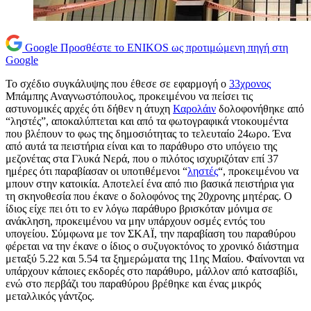
Google
Προσθέστε το ENIKOS ως προτιμώμενη πηγή στη
Google
Το σχέδιο συγκάλυψης που έθεσε σε εφαρμογή ο
33χρονος
Μπάμπης Αναγνωστόπουλος, προκειμένου να πείσει τις
αστυνομικές αρχές ότι δήθεν η άτυχη
Καρολάιν
δολοφονήθηκε από
“ληστές”, αποκαλύπτεται και από τα φωτογραφικά ντοκουμέντα
που βλέπουν το φως της δημοσιότητας το τελευταίο 24ωρο. Ένα
από αυτά τα πειστήρια είναι και το παράθυρο στο υπόγειο της
μεζονέτας στα Γλυκά Νερά, που ο πιλότος ισχυριζόταν επί 37
ημέρες ότι παραβίασαν οι υποτιθέμενοι “
ληστές
“, προκειμένου να
μπουν στην κατοικία. Αποτελεί ένα από πιο βασικά πειστήρια για
τη σκηνοθεσία που έκανε ο δολοφόνος της 20χρονης μητέρας. Ο
ίδιος είχε πει ότι το εν λόγω παράθυρο βρισκόταν μόνιμα σε
ανάκληση, προκειμένου να μην υπάρχουν οσμές εντός του
υπογείου. Σύμφωνα με τον ΣΚΑΪ, την παραβίαση του παραθύρου
φέρεται να την έκανε ο ίδιος ο συζυγοκτόνος το χρονικό διάστημα
μεταξύ 5.22 και 5.54 τα ξημερώματα της 11ης Μαίου. Φαίνονται να
υπάρχουν κάποιες εκδορές στο παράθυρο, μάλλον από κατσαβίδι,
ενώ στο περβάζι του παραθύρου βρέθηκε και ένας μικρός
μεταλλικός γάντζος.