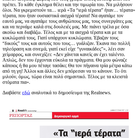
πρέπει. Το κάθε έγκλημα θέλει και την τιμωρία του. Να μιλήσουν
όλοι. Να γκρεμιστούν τα… ιερά «Τα “ιερά τέρατα” ήταν… τέρατα»
τέρατα, που ήταν ουσιαστικά αισχρά τέρατα! Να αγαπάμε τον
εαυτό μας, να αγαπάμε τους ανθρώπους μας, τους συνεργάτες μας
και να περνάμε καλά στις δουλειές μας. Με πιάνει τρέλα με όσα
ακούω και διαβάζω. Τέλος και με τα αισχρά τέρατα και με τα
κυκλώματά τους. Γιατί υπάρχουν κυκλώματα. Έβαζαν τους
“δικούς” τους και αυτούς που τους… γυάλιζαν. Έκανα πιο πολλή
τηλεόραση και σινεμά, γιατί εκεί είχε “γυναικάδες”», λέει σαν
χείμαρρος, και συνεχίζει: «Δεν χάνεται κανείς αν έχει ταλέντο.
Απλώς, δεν του έρχονται εύκολα τα πράγματα. Θα μου φώναζε
κάποιος ή θα μου πέταγε τασάκι; Θα τον πήγαινα τρία μέτρα κάτω
από τη γη! Άλλοι και άλλες δεν μπόρεσαν να το κάνουν. Το ότι
μιλούν, όμως, τώρα είναι πολύ σημαντικό. Τέλος με τα κλειστά
στόματα πια».
Διαβάστε
εδώ
αναλυτικά το δημοσίευμα της Realnews.