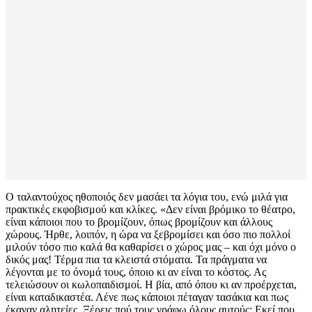
Ο ταλαντούχος ηθοποιός δεν μασάει τα λόγια του, ενώ μιλά για
πρακτικές εκφοβισμού και κλίκες. «Δεν είναι βρόμικο το θέατρο,
είναι κάποιοι που το βρομίζουν, όπως βρομίζουν και άλλους
χώρους. Ήρθε, λοιπόν, η ώρα να ξεβρομίσει και όσο πιο πολλοί
μιλούν τόσο πιο καλά θα καθαρίσει ο χώρος μας – και όχι μόνο ο
δικός μας! Τέρμα πια τα κλειστά στόματα. Τα πράγματα να
λέγονται με το όνομά τους, όποιο κι αν είναι το κόστος. Ας
τελειώσουν οι κωλοπαιδισμοί. Η βία, από όπου κι αν προέρχεται,
είναι καταδικαστέα. Λένε πως κάποιοι πέταγαν τασάκια και πως
έκαναν αλητείες. Ξέρεις πού τους γράφω όλους αυτούς; Εκεί που