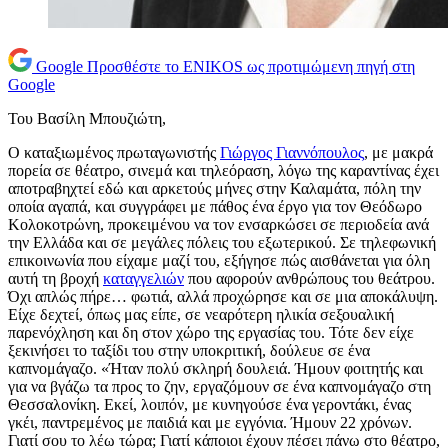
Google
Προσθέστε το ENIKOS ως προτιμώμενη πηγή στη
Google
Του Βασίλη Μπουζιώτη,
Ο καταξιωμένος πρωταγωνιστής
Γιώργος Γιαννόπουλος
, με μακρά
πορεία σε θέατρο, σινεμά και τηλεόραση, λόγω της καραντίνας έχει
αποτραβηχτεί εδώ και αρκετούς μήνες στην Καλαμάτα, πόλη την
οποία αγαπά, και συγγράφει με πάθος ένα έργο για τον Θεόδωρο
Κολοκοτρώνη, προκειμένου να τον ενσαρκώσει σε περιοδεία ανά
την Ελλάδα και σε μεγάλες πόλεις του εξωτερικού. Σε τηλεφωνική
επικοινωνία που είχαμε μαζί του, εξήγησε πώς αισθάνεται για όλη
αυτή τη βροχή
καταγγελιών
που αφορούν ανθρώπους του θεάτρου.
Όχι απλώς πήρε… φωτιά, αλλά προχώρησε και σε μια αποκάλυψη.
Είχε δεχτεί, όπως μας είπε, σε νεαρότερη ηλικία σεξουαλική
παρενόχληση και δη στον χώρο της εργασίας του. Τότε δεν είχε
ξεκινήσει το ταξίδι του στην υποκριτική, δούλευε σε ένα
καπνομάγαζο. «Ήταν πολύ σκληρή δουλειά. Ήμουν φοιτητής και
για να βγάζω τα προς το ζην, εργαζόμουν σε ένα καπνομάγαζο στη
Θεσσαλονίκη. Εκεί, λοιπόν, με κυνηγούσε ένα γεροντάκι, ένας
γκέι, παντρεμένος με παιδιά και με εγγόνια. Ήμουν 22 χρόνων.
Γιατί σου το λέω τώρα; Γιατί κάποιοι έχουν πέσει πάνω στο θέατρο,