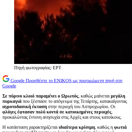
Πηγή φωτογραφίας: EΡΤ
Google
Προσθέστε το ENIKOS ως προτιμώμενη πηγή στη
Google
Σε πύρινο κλοιό παραμένει ο Ωρωπός
, καθώς μαίνεται
μεγάλη
πυρκαγιά
που ξέσπασε το απόγευμα της Τετάρτης, κατακαίγοντας
αγροτοδασική έκταση
στην περιοχή του Ασπροχωρίου. Οι
φλόγες έφτασαν πολύ κοντά σε κατοικημένες περιοχές
,
προκαλώντας έντονη ανησυχία στις Αρχές και στους κατοίκους.
Η κατάσταση χαρακτηρίζεται
ιδιαίτερα κρίσιμη
, καθώς η
φωτιά