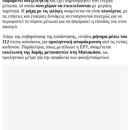
παραμένει ανεξέλεγκτη
και έχει δημιουργήσει δύο ενεργά
μέτωπα, τα οποία
συνεχίζουν να επεκτείνονται
με μεγάλη
ταχύτητα. Η
μάχη με τις φλόγες
αναμένεται να είναι
ολονύχτια
, με
τις επίγειες και εναέριες δυνάμεις να ενισχύονται συνεχώς για να
περιοριστεί το πύρινο μέτωπο και να αποτραπεί η είσοδός του στον
οικισμό.
Λόγω της σοβαρότητας της κατάστασης, εστάλη
μήνυμα μέσω του
112
στους κατοίκους για
προληπτική απομάκρυνση
από τις εστίες
κινδύνου. Παράλληλα, όπως μετέδωσε η ΕΡΤ, αναμένεται
εκκένωση της δομής μεταναστών στη Μαλακάσα
, ως
προληπτικό μέτρο για την ασφάλεια των φιλοξενούμενων.