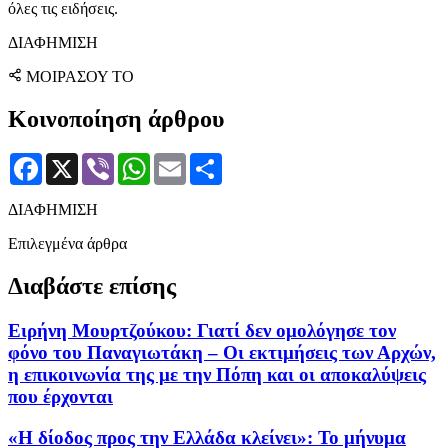
όλες τις ειδήσεις.
ΔΙΑΦΗΜΙΣΗ
ΜΟΙΡΑΣΟΥ ΤΟ
Κοινοποίηση άρθρου
Facebook
X
Viber
WhatsApp
Email
Μοιραστείτε
ΔΙΑΦΗΜΙΣΗ
Επιλεγμένα άρθρα
Διαβάστε επίσης
Ειρήνη Μουρτζούκου: Γιατί δεν ομολόγησε τον
φόνο του Παναγιωτάκη – Οι εκτιμήσεις των Αρχών,
η επικοινωνία της με την Πόπη και οι αποκαλύψεις
που έρχονται
«Η δίοδος προς την Ελλάδα κλείνει»: Το μήνυμα