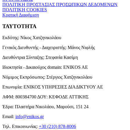
ΠΟΛΙΤΙΚΗ ΠΡΟΣΤΑΣΙΑΣ ΠΡΟΣΩΠΙΚΩΝ ΔΕΔΟΜΕΝΩΝ
ΠΟΛΙΤΙΚΗ COOKIES
Κρατική Διαφήμιση
ΤΑΥΤΟΤΗΤΑ
Εκδότης:
Νίκος Χατζηνικολάου
Γενικός Διευθυντής - Διαχειριστής:
Μάνος Νιφλής
Διευθύντρια Σύνταξης:
Στεφανία Κασίμη
Ιδιοκτησία - Δικαιούχος domain:
ENIKOS AE
Νόμιμος Εκπρόσωπος:
Στέργιος Χατζηνικολάου
Επωνυμία:
ΕΝΙΚΟΣ ΥΠΗΡΕΣΙΕΣ ΔΙΑΔΙΚΤΥΟΥ ΑΕ
ΑΦΜ:
800384700
ΔΟΥ:
ΚΕΦΟΔΕ ΑΤΤΙΚΗΣ
Έδρα:
Πλαστήρα Νικολάου, Μαρούσι, 151 24
Email:
info@enikos.gr
Τηλ. Επικοινωνίας:
+30 (210) 878-8006