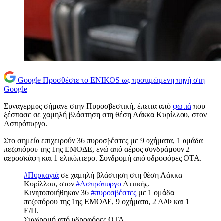
Google
Προσθέστε το ENIKOS ως προτιμώμενη πηγή στη
Google
Συναγερμός σήμανε στην Πυροσβεστική, έπειτα από
φωτιά
που
ξέσπασε σε χαμηλή βλάστηση στη θέση Λάκκα Κυρίλλου, στον
Ασπρόπυργο.
Στο σημείο επιχειρούν 36 πυροσβέστες με 9 οχήματα, 1 ομάδα
πεζοπόρου της 1ης ΕΜΟΔΕ, ενώ από αέρος συνδράμουν 2
αεροσκάφη και 1 ελικόπτερο. Συνδρομή από υδροφόρες ΟΤΑ.
#Πυρκαγιά
σε χαμηλή βλάστηση στη θέση Λάκκα
Κυρίλλου, στον
#Ασπρόπυργο
Αττικής.
Κινητοποιήθηκαν 36
#πυροσβέστες
με 1 ομάδα
πεζοπόρου της 1ης ΕΜΟΔΕ, 9 οχήματα, 2 Α/Φ και 1
Ε/Π.
Συνδρομή από υδροφόρες ΟΤΑ.