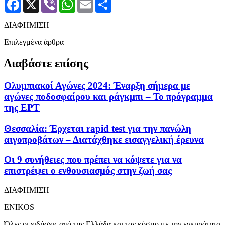
Facebook
X
Viber
WhatsApp
Email
Μοιραστείτε
ΔΙΑΦΗΜΙΣΗ
Επιλεγμένα άρθρα
Διαβάστε επίσης
Ολυμπιακοί Αγώνες 2024: Έναρξη σήμερα με
αγώνες ποδοσφαίρου και ράγκμπι – Το πρόγραμμα
της ΕΡΤ
Θεσσαλία: Έρχεται rapid test για την πανώλη
αιγοπροβάτων – Διατάχθηκε εισαγγελική έρευνα
Οι 9 συνήθειες που πρέπει να κόψετε για να
επιστρέψει ο ενθουσιασμός στην ζωή σας
ΔΙΑΦΗΜΙΣΗ
ENIKOS
Όλες οι ειδήσεις από την Ελλάδα και τον κόσμο με την εγκυρότητα