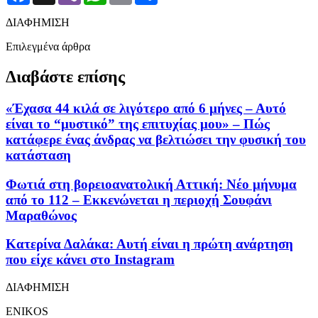
ΔΙΑΦΗΜΙΣΗ
Επιλεγμένα άρθρα
Διαβάστε επίσης
«Έχασα 44 κιλά σε λιγότερο από 6 μήνες – Αυτό
είναι το “μυστικό” της επιτυχίας μου» – Πώς
κατάφερε ένας άνδρας να βελτιώσει την φυσική του
κατάσταση
Φωτιά στη βορειοανατολική Αττική: Νέο μήνυμα
από το 112 – Εκκενώνεται η περιοχή Σουφάνι
Μαραθώνος
Κατερίνα Δαλάκα: Αυτή είναι η πρώτη ανάρτηση
που είχε κάνει στο Instagram
ΔΙΑΦΗΜΙΣΗ
ENIKOS