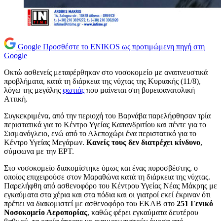
Google
Προσθέστε το ENIKOS ως προτιμώμενη πηγή στη
Google
Οκτώ ασθενείς μεταφέρθηκαν στο νοσοκομείο με αναπνευστικά
προβλήματα, κατά τη διάρκεια της νύχτας της Κυριακής (11/8),
λόγω της μεγάλης
φωτιάς
που μαίνεται στη βορειοανατολική
Αττική.
Συγκεκριμένα, από την περιοχή του Βαρνάβα παρελήφθησαν τρία
περιστατικά για το Κέντρο Υγείας Καπανδριτίου και πέντε για το
Σισμανόγλειο, ενώ από το Αλεποχώρι ένα περιστατικό για το
Κέντρο Υγείας Μεγάρων.
Κανείς τους δεν διατρέχει κίνδυνο
,
σύμφωνα με την ΕΡΤ.
Στο νοσοκομείο διακομίστηκε όμως και ένας πυροσβέστης, ο
οποίος επιχειρούσε στον Μαραθώνα κατά τη διάρκεια της νύχτας.
Παρελήφθη από ασθενοφόρο του Κέντρου Υγείας Νέας Μάκρης με
εγκαύματα στα χέρια και στα πόδια και οι γιατροί εκεί έκριναν ότι
πρέπει να διακομιστεί με ασθενοφόρο του ΕΚΑΒ στο
251 Γενικό
Νοσοκομείο Αεροπορίας
, καθώς φέρει εγκαύματα δευτέρου