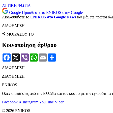
ΑΤΤΙΚΗ
ΦΩΤΙΑ
Google
Προσθέστε το ENIKOS στην Google
Ακολουθήστε το
ENIKOS στο Google News
και μάθετε πρώτοι όλες
ΔΙΑΦΗΜΙΣΗ
ΜΟΙΡΑΣΟΥ ΤΟ
Κοινοποίηση άρθρου
Facebook
X
Viber
WhatsApp
Email
Μοιραστείτε
ΔΙΑΦΗΜΙΣΗ
ΔΙΑΦΗΜΙΣΗ
ENIKOS
Όλες οι ειδήσεις από την Ελλάδα και τον κόσμο με την εγκυρότητα τ
Facebook
X
Instagram
YouTube
Viber
© 2026 ENIKOS