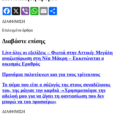
Facebook
X
Viber
WhatsApp
Email
Μοιραστείτε
ΔΙΑΦΗΜΙΣΗ
Επιλεγμένα άρθρα
Διαβάστε επίσης
Live όλες οι εξελίξεις – Φωτιά στην Αττική: Μεγάλη
αναζωπύρωση στη Νέα Μάκρη – Εκκενώνεται ο
οικισμός Ερυθρός
Προνόμια πολυτέκνων και για τους τρίτεκνους
Το ψέμα που είπε ο σύζυγός της στους συναδέλφους
του, της ράγισε την καρδιά -«Χρησιμοποίησε την
αδελφή μου για να ζήσει τη φαντασίωση που δεν
μπορώ να του προσφέρω»
ΔΙΑΦΗΜΙΣΗ