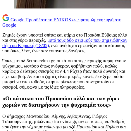
Google
Προσθέστε το ENIKOS ως προτιμώμενη πηγή στη
Google
Ζημιές έχουν υποστεί σπίτια και κτίρια στο Προκόπι Εύβοιας αλλά
και στις γύρω περιοχές,
μετά τους δύο σεισμούς που σημειώθηκαν
σήμερα Κυριακή (18/05)
, ενώ ανήσυχοι εμφανίζονται οι κάτοικοι,
που όπως λένε, ένιωσαν έντονα τις δονήσεις.
Όπως μεταδίδει το evima.gr, οι κάτοικοι της περιοχής παραμένουν
ψύχραιμοι, ωστόσο όπως ανέφεραν, φοβήθηκαν πολύ, καθώς
κυρίως ο δεύτερος σεισμός των 4,4 Ρίχτερ ήταν πολύ δυνατός και
είχε και βοή. Αν και οι ζημιές είναι μικρές, κανείς δεν ξέρει πόσο
μπορεί να επεκταθούν, στην περίπτωση που συνεχιστούν οι
σεισμοί, σύμφωνα με τις ίδιες πληροφορίες.
«Οι κάτοικοι του Προκοπίου αλλά και των γύρω
χωριών να διατηρήσουν την ψυχραιμία τους»
Ο δήμαρχος Μαντουδίου, Λίμνης, Αγίας Άννας, Γιώργος
Τσαπουρνιώτης, μιλώντας στο evima.gr, ανέφερε πως,
«ο σεισμός
που έγινε την νύχτα με επίκεντρο μεταξύ Προκοπίου και Πηλίου και