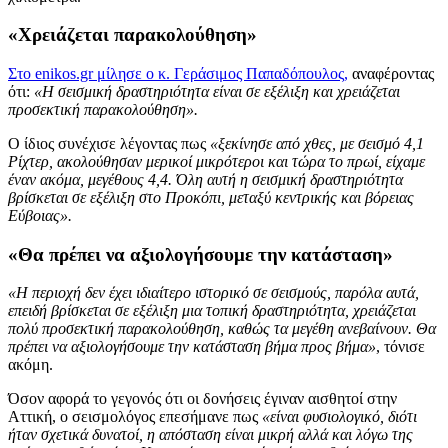
«Χρειάζεται παρακολούθηση»
Στο enikos.gr μίλησε ο κ. Γεράσιμος Παπαδόπουλος,
αναφέροντας
ότι:
«Η σεισμική δραστηριότητα είναι σε εξέλιξη και χρειάζεται
προσεκτική παρακολούθηση».
Ο ίδιος συνέχισε λέγοντας πως
«ξεκίνησε από χθες, με σεισμό 4,1
Ρίχτερ, ακολούθησαν μερικοί μικρότεροι και τώρα το πρωί, είχαμε
έναν ακόμα, μεγέθους 4,4. Όλη αυτή η σεισμική δραστηριότητα
βρίσκεται σε εξέλιξη στο Προκόπι, μεταξύ κεντρικής και βόρειας
Εύβοιας».
«Θα πρέπει να αξιολογήσουμε την κατάσταση»
«Η περιοχή δεν έχει ιδιαίτερο ιστορικό σε σεισμούς, παρόλα αυτά,
επειδή βρίσκεται σε εξέλιξη μια τοπική δραστηριότητα, χρειάζεται
πολύ προσεκτική παρακολούθηση, καθώς τα μεγέθη ανεβαίνουν. Θα
πρέπει να αξιολογήσουμε την κατάσταση βήμα προς βήμα»
, τόνισε
ακόμη.
Όσον αφορά το γεγονός ότι οι δονήσεις έγιναν αισθητοί στην
Αττική, ο σεισμολόγος επεσήμανε πως
«είναι φυσιολογικό, διότι
ήταν σχετικά δυνατοί, η απόσταση είναι μικρή αλλά και λόγω της