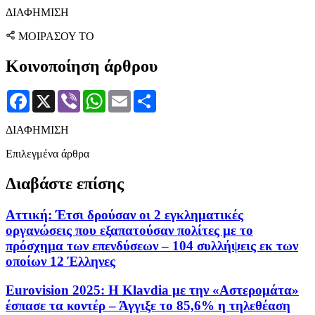
ΔΙΑΦΗΜΙΣΗ
ΜΟΙΡΑΣΟΥ ΤΟ
Κοινοποίηση άρθρου
Facebook
X
Viber
WhatsApp
Email
Μοιραστείτε
ΔΙΑΦΗΜΙΣΗ
Επιλεγμένα άρθρα
Διαβάστε επίσης
Αττική: Έτσι δρούσαν οι 2 εγκληματικές
οργανώσεις που εξαπατούσαν πολίτες με το
πρόσχημα των επενδύσεων – 104 συλλήψεις εκ των
οποίων 12 Έλληνες
Eurovision 2025: Η Klavdia με την «Αστερομάτα»
έσπασε τα κοντέρ – Άγγιξε το 85,6% η τηλεθέαση