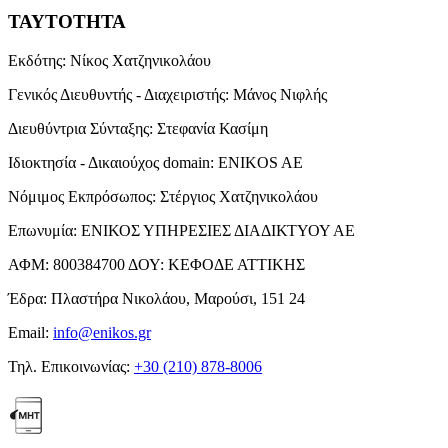
ΤΑΥΤΟΤΗΤΑ
Εκδότης:
Νίκος Χατζηνικολάου
Γενικός Διευθυντής - Διαχειριστής:
Μάνος Νιφλής
Διευθύντρια Σύνταξης:
Στεφανία Κασίμη
Ιδιοκτησία - Δικαιούχος domain:
ENIKOS AE
Νόμιμος Εκπρόσωπος:
Στέργιος Χατζηνικολάου
Επωνυμία:
ΕΝΙΚΟΣ ΥΠΗΡΕΣΙΕΣ ΔΙΑΔΙΚΤΥΟΥ ΑΕ
ΑΦΜ:
800384700
ΔΟΥ:
ΚΕΦΟΔΕ ΑΤΤΙΚΗΣ
Έδρα:
Πλαστήρα Νικολάου, Μαρούσι, 151 24
Email:
info@enikos.gr
Τηλ. Επικοινωνίας:
+30 (210) 878-8006