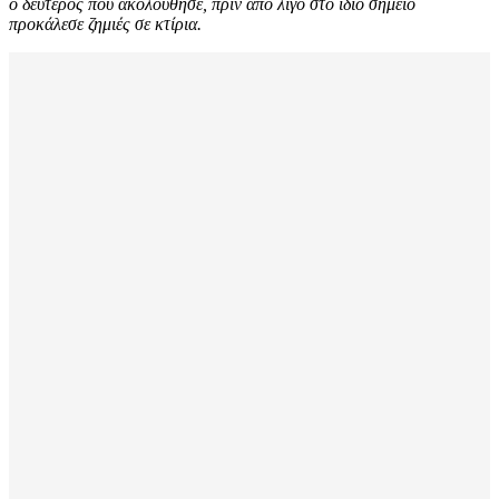
ο δεύτερος που ακολούθησε, πριν από λίγο στο ίδιο σημείο
προκάλεσε ζημιές σε κτίρια.