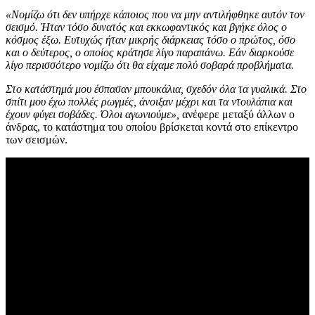
«Νομίζω ότι δεν υπήρχε κάποιος που να μην αντιλήφθηκε αυτόν τον
σεισμό. Ήταν τόσο δυνατός και εκκωφαντικός και βγήκε όλος ο
κόσμος έξω. Ευτυχώς ήταν μικρής διάρκειας τόσο ο πρώτος, όσο
και ο δεύτερος, ο οποίος κράτησε λίγο παραπάνω. Εάν διαρκούσε
λίγο περισσότερο νομίζω ότι θα είχαμε πολύ σοβαρά προβλήματα.
Στο κατάστημά μου έσπασαν μπουκάλια, σχεδόν όλα τα γυαλικά. Στο
σπίτι μου έχω πολλές ρωγμές, άνοιξαν μέχρι και τα ντουλάπια και
έχουν φύγει σοβάδες. Όλοι αγωνιούμε»,
ανέφερε μεταξύ άλλων ο
άνδρας, το κατάστημα του οποίου βρίσκεται κοντά στο επίκεντρο
των σεισμών.