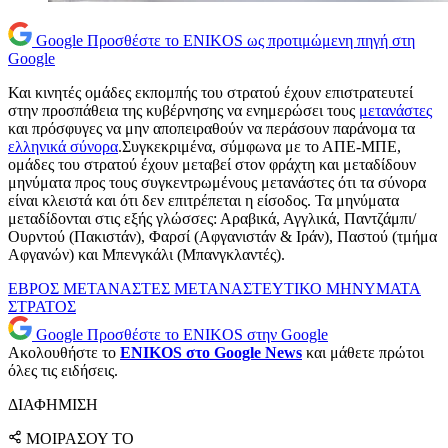
Google
Προσθέστε το ENIKOS ως προτιμώμενη πηγή στη
Google
Και κινητές ομάδες εκπομπής του στρατού έχουν επιστρατευτεί
στην προσπάθεια της κυβέρνησης να ενημερώσει τους
μετανάστες
και πρόσφυγες να μην αποπειραθούν να περάσουν παράνομα τα
ελληνικά σύνορα
.Συγκεκριμένα, σύμφωνα με το ΑΠΕ-ΜΠΕ,
ομάδες του στρατού έχουν μεταβεί στον φράχτη και μεταδίδουν
μηνύματα προς τους συγκεντρωμένους μετανάστες ότι τα σύνορα
είναι κλειστά και ότι δεν επιτρέπεται η είσοδος. Τα μηνύματα
μεταδίδονται στις εξής γλώσσες: Αραβικά, Αγγλικά, Παντζάμπι/
Ουρντού (Πακιστάν), Φαρσί (Αφγανιστάν & Ιράν), Παστού (τμήμα
Αφγανών) και Μπενγκάλι (Μπανγκλαντές).
ΕΒΡΟΣ
ΜΕΤΑΝΑΣΤΕΣ
ΜΕΤΑΝΑΣΤΕΥΤΙΚΟ
ΜΗΝΥΜΑΤΑ
ΣΤΡΑΤΟΣ
Google
Προσθέστε το ENIKOS στην Google
Ακολουθήστε το
ENIKOS στο Google News
και μάθετε πρώτοι
όλες τις ειδήσεις.
ΔΙΑΦΗΜΙΣΗ
ΜΟΙΡΑΣΟΥ ΤΟ