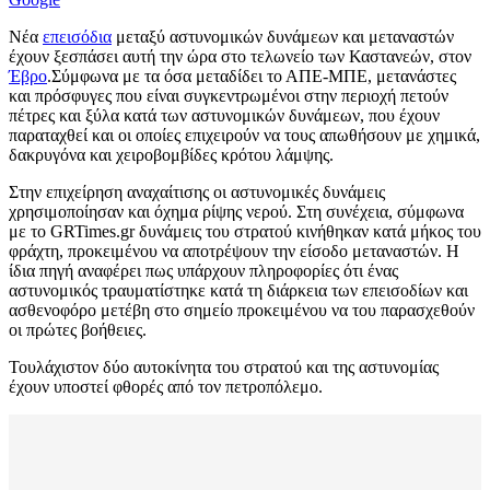
Νέα
επεισόδια
μεταξύ αστυνομικών δυνάμεων και μεταναστών
έχουν ξεσπάσει αυτή την ώρα στο τελωνείο των Καστανεών, στον
Έβρο
.Σύμφωνα με τα όσα μεταδίδει το ΑΠΕ-ΜΠΕ, μετανάστες
και πρόσφυγες που είναι συγκεντρωμένοι στην περιοχή πετούν
πέτρες και ξύλα κατά των αστυνομικών δυνάμεων, που έχουν
παραταχθεί και οι οποίες επιχειρούν να τους απωθήσουν με χημικά,
δακρυγόνα και χειροβομβίδες κρότου λάμψης.
Στην επιχείρηση αναχαίτισης οι αστυνομικές δυνάμεις
χρησιμοποίησαν και όχημα ρίψης νερού. Στη συνέχεια, σύμφωνα
με το GRTimes.gr δυνάμεις του στρατού κινήθηκαν κατά μήκος του
φράχτη, προκειμένου να αποτρέψουν την είσοδο μεταναστών. Η
ίδια πηγή αναφέρει πως υπάρχουν πληροφορίες ότι ένας
αστυνομικός τραυματίστηκε κατά τη διάρκεια των επεισοδίων και
ασθενοφόρο μετέβη στο σημείο προκειμένου να του παρασχεθούν
οι πρώτες βοήθειες.
Τουλάχιστον δύο αυτοκίνητα του στρατού και της αστυνομίας
έχουν υποστεί φθορές από τον πετροπόλεμο.