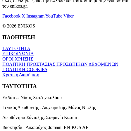
Όλες οι ειδήσεις από την Ελλάδα και τον κόσμο με την εγκυρότητα
του enikos.gr.
Facebook
X
Instagram
YouTube
Viber
© 2026 ENIKOS
ΠΛΟΗΓΗΣΗ
ΤΑΥΤΟΤΗΤΑ
ΕΠΙΚΟΙΝΩΝΙΑ
ΟΡΟΙ ΧΡΗΣΗΣ
ΠΟΛΙΤΙΚΗ ΠΡΟΣΤΑΣΙΑΣ ΠΡΟΣΩΠΙΚΩΝ ΔΕΔΟΜΕΝΩΝ
ΠΟΛΙΤΙΚΗ COOKIES
Κρατική Διαφήμιση
ΤΑΥΤΟΤΗΤΑ
Εκδότης:
Νίκος Χατζηνικολάου
Γενικός Διευθυντής - Διαχειριστής:
Μάνος Νιφλής
Διευθύντρια Σύνταξης:
Στεφανία Κασίμη
Ιδιοκτησία - Δικαιούχος domain:
ENIKOS AE