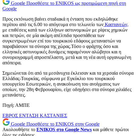
Google
Προσθέστε το ENIKOS ως προτιμώμενη πηγή στη
Google
Προς εκτόνωση βαίνει σταδιακά η ένταση που εκδηλώθηκε
περίπου από τις 6.00 το απόγευμα στο τελωνείο των
Καστανεών,
με επιθέσεις κατά των ελλήνων αστυνομικών με ρίψεις χημικών
και πετρών, σε μία ακόμη απέλπιδα προσπάθεια των
συγκεντρωμένων επί του τουρκικού εδάφους μεταναστών να
παραβιάσουν τα σύνορα της χώρας.Τόσο ο φράχτης όσο και
ελληνικές αστυνομικές δυνάμεις παραμένουν αλώβητοι και η
συνοριογραμμή απροσπέλαστη, μετά και τη νέα αυτή οργανωμένη
απόπειρα.
Σημειώνεται ότι από τα μεσάνυχτα έκλεισαν και τα χερσαία σύνορα
Ελλάδας-Τουρκίας, σύμφωνα με Εγκύκλιο του τουρκικού
υπουργείου Εσωτερικών, η ανακοίνωση του ανοίγματος των
οποίων, την 28η Φεβρουαρίου, είχε οδηγήσει στα σύνορα χιλιάδες
μετανάστες.
Πηγή: ΑΜΠΕ
ΕΒΡΟΣ
ΕΝΤΑΣΗ
ΚΑΣΤΑΝΙΕΣ
Google
Προσθέστε το ENIKOS στην Google
Ακολουθήστε το
ENIKOS στο Google News
και μάθετε πρώτοι
όλες τις ειδήσεις.