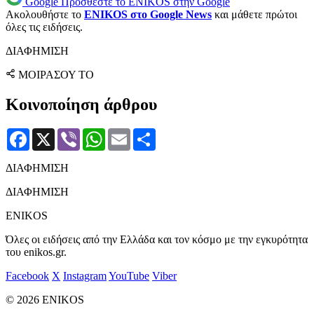
Google
Προσθέστε το ENIKOS στην Google
Ακολουθήστε το
ENIKOS στο Google News
και μάθετε πρώτοι
όλες τις ειδήσεις.
ΔΙΑΦΗΜΙΣΗ
ΜΟΙΡΑΣΟΥ ΤΟ
Κοινοποίηση άρθρου
Facebook
X
Viber
WhatsApp
Email
Μοιραστείτε
ΔΙΑΦΗΜΙΣΗ
ΔΙΑΦΗΜΙΣΗ
ENIKOS
Όλες οι ειδήσεις από την Ελλάδα και τον κόσμο με την εγκυρότητα
του enikos.gr.
Facebook
X
Instagram
YouTube
Viber
© 2026 ENIKOS