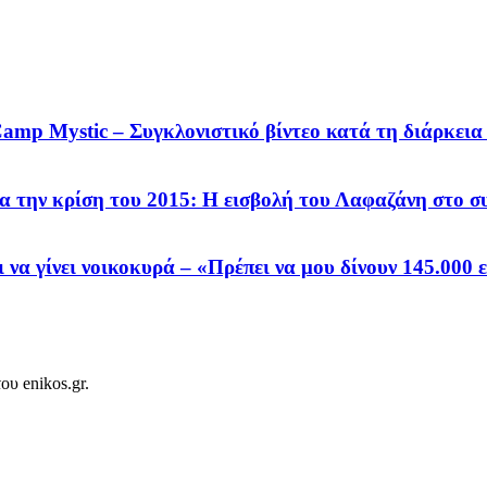
amp Mystic – Συγκλονιστικό βίντεο κατά τη διάρκεια
ην κρίση του 2015: Η εισβολή του Λαφαζάνη στο συμ
 να γίνει νοικοκυρά – «Πρέπει να μου δίνουν 145.000 
ου enikos.gr.