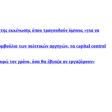
 της εκκένωσης όπου τραγουδούν ύμνους «για να
βούλιο των πολιτικών αρχηγών, τα capital control
ευρώ τον χρόνο, όσα θα έβγαζα αν εργαζόμουν»