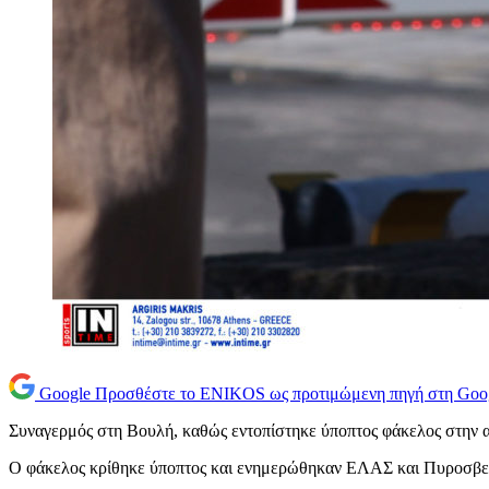
Google
Προσθέστε το ENIKOS ως προτιμώμενη πηγή στη Goo
Συναγερμός στη Βουλή, καθώς εντοπίστηκε ύποπτος φάκελος στην α
Ο φάκελος κρίθηκε ύποπτος και ενημερώθηκαν ΕΛΑΣ και Πυροσβεσ