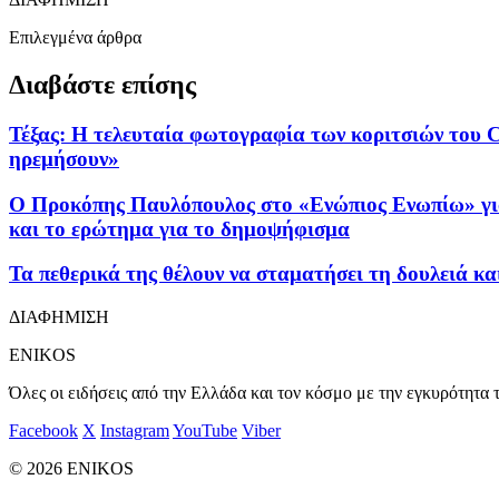
Επιλεγμένα άρθρα
Διαβάστε επίσης
Τέξας: Η τελευταία φωτογραφία των κοριτσιών του C
ηρεμήσουν»
Ο Προκόπης Παυλόπουλος στο «Ενώπιος Ενωπίω» για τ
και το ερώτημα για το δημοψήφισμα
Τα πεθερικά της θέλουν να σταματήσει τη δουλειά και
ΔΙΑΦΗΜΙΣΗ
ENIKOS
Όλες οι ειδήσεις από την Ελλάδα και τον κόσμο με την εγκυρότητα τ
Facebook
X
Instagram
YouTube
Viber
© 2026 ENIKOS