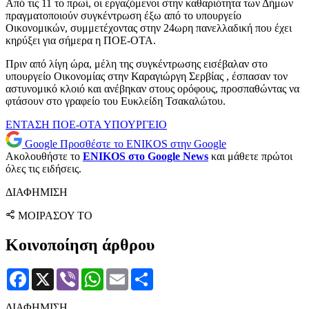
Από τις 11 το πρωί, οι εργαζόμενοι στην καθαριότητα των Δήμων
πραγματοποιούν συγκέντρωση έξω από το υπουργείο
Οικονομικών, συμμετέχοντας στην 24ωρη πανελλαδική που έχει
κηρύξει για σήμερα η ΠΟΕ-ΟΤΑ.
Πριν από λίγη ώρα, μέλη της συγκέντρωσης εισέβαλαν στο
υπουργείο Οικονομίας στην Καραγιώργη Σερβίας , έσπασαν τον
αστυνομικό κλοιό και ανέβηκαν στους ορόφους, προσπαθώντας να
φτάσουν στο γραφείο του Ευκλείδη Τσακαλώτου.
ΕΝΤΑΣΗ
ΠΟΕ-ΟΤΑ
ΥΠΟΥΡΓΕΙΟ
Google
Προσθέστε το ENIKOS στην Google
Ακολουθήστε το
ENIKOS στο Google News
και μάθετε πρώτοι
όλες τις ειδήσεις.
ΔΙΑΦΗΜΙΣΗ
ΜΟΙΡΑΣΟΥ ΤΟ
Κοινοποίηση άρθρου
Facebook
X
Viber
WhatsApp
Email
Μοιραστείτε
ΔΙΑΦΗΜΙΣΗ