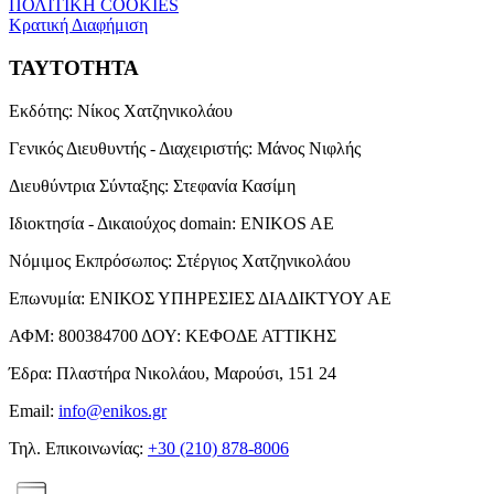
ΠΟΛΙΤΙΚΗ COOKIES
Κρατική Διαφήμιση
ΤΑΥΤΟΤΗΤΑ
Εκδότης:
Νίκος Χατζηνικολάου
Γενικός Διευθυντής - Διαχειριστής:
Μάνος Νιφλής
Διευθύντρια Σύνταξης:
Στεφανία Κασίμη
Ιδιοκτησία - Δικαιούχος domain:
ENIKOS AE
Νόμιμος Εκπρόσωπος:
Στέργιος Χατζηνικολάου
Επωνυμία:
ΕΝΙΚΟΣ ΥΠΗΡΕΣΙΕΣ ΔΙΑΔΙΚΤΥΟΥ ΑΕ
ΑΦΜ:
800384700
ΔΟΥ:
ΚΕΦΟΔΕ ΑΤΤΙΚΗΣ
Έδρα:
Πλαστήρα Νικολάου, Μαρούσι, 151 24
Email:
info@enikos.gr
Τηλ. Επικοινωνίας:
+30 (210) 878-8006