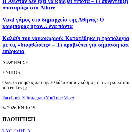
Η Άνιστον δεν έχει να κρύψει τίποτα – Η συνέντευξη
«ποταμός» στο Allure
Viral γάμος στο δημαρχείο της Αθήνας: Ο
κουμπάρος ήταν… ένα πάντα
Καλάθι του νοικοκυριού: Κατατέθηκε η τροπολογία
με τις «διορθώσεις» – Τι προβλέπει για σήμανση και
επάρκεια
ΔΙΑΦΗΜΙΣΗ
ENIKOS
Όλες οι ειδήσεις από την Ελλάδα και τον κόσμο με την εγκυρότητα
του enikos.gr.
Facebook
X
Instagram
YouTube
Viber
© 2026 ENIKOS
ΠΛΟΗΓΗΣΗ
ΤΑΥΤΟΤΗΤΑ