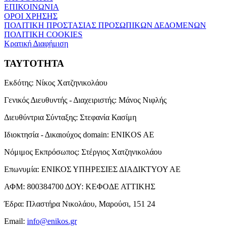
ΕΠΙΚΟΙΝΩΝΙΑ
ΟΡΟΙ ΧΡΗΣΗΣ
ΠΟΛΙΤΙΚΗ ΠΡΟΣΤΑΣΙΑΣ ΠΡΟΣΩΠΙΚΩΝ ΔΕΔΟΜΕΝΩΝ
ΠΟΛΙΤΙΚΗ COOKIES
Κρατική Διαφήμιση
ΤΑΥΤΟΤΗΤΑ
Εκδότης:
Νίκος Χατζηνικολάου
Γενικός Διευθυντής - Διαχειριστής:
Μάνος Νιφλής
Διευθύντρια Σύνταξης:
Στεφανία Κασίμη
Ιδιοκτησία - Δικαιούχος domain:
ENIKOS AE
Νόμιμος Εκπρόσωπος:
Στέργιος Χατζηνικολάου
Επωνυμία:
ΕΝΙΚΟΣ ΥΠΗΡΕΣΙΕΣ ΔΙΑΔΙΚΤΥΟΥ ΑΕ
ΑΦΜ:
800384700
ΔΟΥ:
ΚΕΦΟΔΕ ΑΤΤΙΚΗΣ
Έδρα:
Πλαστήρα Νικολάου, Μαρούσι, 151 24
Email:
info@enikos.gr