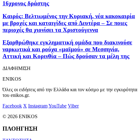
16χρονος δράστης
Καιρός: Βελτιωμένος την Κυριακή, νέα κακοκαιρία
με βροχές και καταιγίδες από Δευτέρα – Σε ποιες
περιοχές θα χιονίσει τα Χριστούγεννα
Εξαρθρώθηκε εγκληματική ομάδα που διακινούσε
ναρκωτικά και ρούχα «μαϊμού» σε Μεσσηνία,
Αττική και Κορινθία – Πώς δρούσαν τα μέλη της
ΔΙΑΦΗΜΙΣΗ
ENIKOS
Όλες οι ειδήσεις από την Ελλάδα και τον κόσμο με την εγκυρότητα
του enikos.gr.
Facebook
X
Instagram
YouTube
Viber
© 2026 ENIKOS
ΠΛΟΗΓΗΣΗ