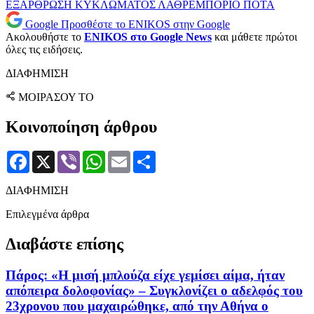
ΕΞΑΡΘΡΩΣΗ ΚΥΚΛΩΜΑΤΟΣ
ΛΑΘΡΕΜΠΟΡΙΟ
ΠΟΤΑ
Google
Προσθέστε το ENIKOS στην Google
Ακολουθήστε το
ENIKOS στο Google News
και μάθετε πρώτοι
όλες τις ειδήσεις.
ΔΙΑΦΗΜΙΣΗ
ΜΟΙΡΑΣΟΥ ΤΟ
Κοινοποίηση άρθρου
Facebook
X
Viber
WhatsApp
Email
Μοιραστείτε
ΔΙΑΦΗΜΙΣΗ
Επιλεγμένα άρθρα
Διαβάστε επίσης
Πάρος: «Η μισή μπλούζα είχε γεμίσει αίμα, ήταν
απόπειρα δολοφονίας» – Συγκλονίζει ο αδελφός του
23χρονου που μαχαιρώθηκε, από την Αθήνα ο