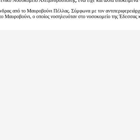
ενικό Νοσοκομείο Αλεξανδρούπολης, ενώ είχε και άλλα υποκείμενα
νδρας από το Μαυροβούνι Πέλλας. Σύμφωνα με τον αντιπεριφερειάρχ
 το Μαυροβούνι, ο οποίος νοσηλευόταν στο νοσοκομείο της Έδεσσας κ