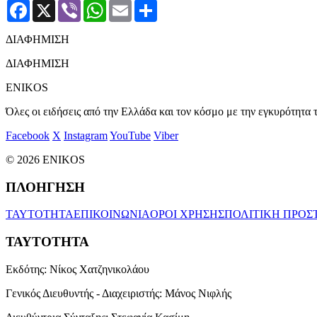
Facebook
X
Viber
WhatsApp
Email
Μοιραστείτε
ΔΙΑΦΗΜΙΣΗ
ΔΙΑΦΗΜΙΣΗ
ENIKOS
Όλες οι ειδήσεις από την Ελλάδα και τον κόσμο με την εγκυρότητα τ
Facebook
X
Instagram
YouTube
Viber
© 2026 ENIKOS
ΠΛΟΗΓΗΣΗ
ΤΑΥΤΟΤΗΤΑ
ΕΠΙΚΟΙΝΩΝΙΑ
ΟΡΟΙ ΧΡΗΣΗΣ
ΠΟΛΙΤΙΚΗ ΠΡΟΣ
ΤΑΥΤΟΤΗΤΑ
Εκδότης:
Νίκος Χατζηνικολάου
Γενικός Διευθυντής - Διαχειριστής:
Μάνος Νιφλής