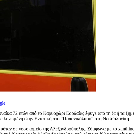
gle
υναίκα 72 ετών από το Καρυοχώρι Εορδαίας έφυγε από τη ζωή τα ξημ
ασωληνωμένη στην Εντατική στο “Παπανικόλαου” στη Θεσσαλονίκη.
υόταν σε νοσοκομείο της Αλεξανδρούπολης. Σύμφωνα με το xanthinea.