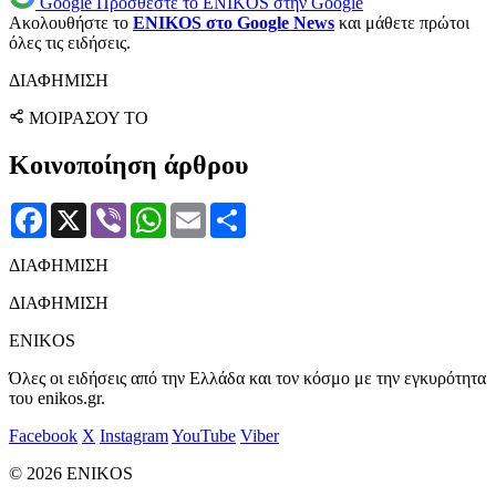
Google
Προσθέστε το ENIKOS στην Google
Ακολουθήστε το
ENIKOS στο Google News
και μάθετε πρώτοι
όλες τις ειδήσεις.
ΔΙΑΦΗΜΙΣΗ
ΜΟΙΡΑΣΟΥ ΤΟ
Κοινοποίηση άρθρου
Facebook
X
Viber
WhatsApp
Email
Μοιραστείτε
ΔΙΑΦΗΜΙΣΗ
ΔΙΑΦΗΜΙΣΗ
ENIKOS
Όλες οι ειδήσεις από την Ελλάδα και τον κόσμο με την εγκυρότητα
του enikos.gr.
Facebook
X
Instagram
YouTube
Viber
© 2026 ENIKOS