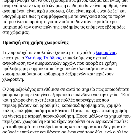
παραμείνουμε και να συνεχίσουμε ενωμένοι, ακόμα και εντός των
αναμενόμενων εκτιμήσεών μας η επιδημία δεν είναι αριθμοί, είναι
αγαπημένοι, είναι ιερά πρόσωπα, όλοι είναι ιεροί, είναι ζωές” και
υπογράμμισε πως η συμμόρφωση με τα αναγκαία προς το παρόν
μέτρα είναι απαραίτητη για τον όσο το δυνατόν περισσότερο
μετριασμό των συνεπειών της επιδημίας τις επόμενες εβδομάδες
στη χώρα μας.
Προσοχή στη χρήση χλωροκίνης
Την προσοχή των πολιτών σχετικά με τη χρήση
χλωροκίνης
,
επέστησε ο
Σωτήρης Τσιόδρας
, επικαλούμενος σχετική
ανακοίνωση των αμερικανικών αρχών, που αφορά σε χρήση
πρόληψης μη φαρμακευτικών χημικών σκευασμάτων που
χρησιμοποιούνται σε καθαρισμό δεξαμενών και περιέχουν
χλωροκίνη.
Ο λοιμωξιολόγος υπενθύμισε σε αυτό το σημείο πως οποιοδήποτε
φάρμακο μπορεί να γίνει εξαιρετικά επικίνδυνο για την υγεία. “Έτσι
και η χλωροκίνη σχετίζεται με πολλές παρενέργειες που
περιλαμβάνουν και αρρυθμίες, καρδιακά προβλήματα, χαμηλό
κάλιο, επιληψία, ακόμη και θάνατο. Πρέπει υποχρεωτικά η χρήση
να γίνεται με ιατρική παρακολούθηση. Πόσο μάλλον τα χημικά που
περιέχουν χλωροκίνη και τα είχαν αγοράσει οι Αμερικανοί πολίτες
για καθαρισμό του ενυδρείου τους και τα πήραν και οδήγησαν σε
σοβαρές επιπλοκές και θάνατο σε έναν από τους δύο, ενώ ο άλλος