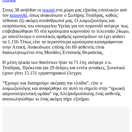
Στους 38 ανήλθαν οι
νεκροί
στη χώρα μας εξαιτίας επιπλοκών από
τον
κορονοϊό
, όπως ανακοίνωσε ο Σωτήρης Τσιόδρας, καθώς
πέθαναν έξι ακόμη συνάνθρωποί μας. Ο λοιμωξιολόγος και
εκπρόσωπος του υπουργείου Υγείας για τον κορονοϊό ανέφερε πως
επιβεβαιώθηκαν 95 νέα κρούσματα κορονοϊού το τελευταίο 24ωρο,
με αποτέλεσμα ο συνολικός αριθμός κρουσμάτων να έχει φτάσει
τα 1.156. Όπως είπε τα περισσότερα κρούσματα καταγράφονται
στην Αττική. Ανακοίνωσε επίσης ότι 69 ασθενείς είναι
διασωληνωμένοι στις Μονάδες Εντατικής Θεραπείας.
Η μέση ηλικία των θανόντων ήταν τα 71 έτη, ανέφερε ο κ.
Τσιόδρας. Πρόκειται για 29 άνδρες και εννέα γυναίκες. Συνολικά
έχουν γίνει 15.151 εργαστηριακοί έλεγχοι.
“Έχουμε και διατηρούμε ακέραιη την ελπίδα”, είπε ο
λοιμωξιολόγος και αναφέρθηκε σε αυτό το σημείο στην “ηρωική
ιατρονοσηλευτική ομάδα” της Αλεξανδρούπολης ένας ασθενής
αποσωληνώθηκε κι ένας ακόμη πήρε εξιτήριο.