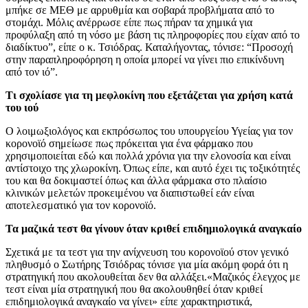
μπήκε σε ΜΕΘ με αρρυθμία και σοβαρά προβλήματα από το
στομάχι. Μόλις ανέρρωσε είπε πως πήραν τα χημικά για
προφύλαξη από τη νόσο με βάση τις πληροφορίες που είχαν από το
διαδίκτυο”, είπε ο κ. Τσιόδρας. Καταλήγοντας, τόνισε: “Προσοχή
στην παραπληροφόρηση η οποία μπορεί να γίνει πιο επικίνδυνη
από τον ιό”.
Τι σχολίασε για τη μεφλοκίνη που εξετάζεται για χρήση κατά
του ιού
Ο λοιμωξιολόγος και εκπρόσωπος του υπουργείου Υγείας για τον
κορονοϊό σημείωσε πως πρόκειται για ένα φάρμακο που
χρησιμοποιείται εδώ και πολλά χρόνια για την ελονοσία και είναι
αντίστοιχο της χλωροκίνη. Όπως είπε, και αυτό έχει τις τοξικότητές
του και θα δοκιμαστεί όπως και άλλα φάρμακα στο πλαίσιο
κλινικών μελετών προκειμένου να διαπιστωθεί εάν είναι
αποτελεσματικό για τον κορονοϊό.
Τα μαζικά τεστ θα γίνουν όταν κριθεί επιδημιολογικά αναγκαίο
Σχετικά με τα τεστ για την ανίχνευση του κορονοϊού στον γενικό
πληθυσμό ο Σωτήρης Τσιόδρας τόνισε για μία ακόμη φορά ότι η
στρατηγική που ακολουθείται δεν θα αλλάξει.«Μαζικός έλεγχος με
τεστ είναι μία στρατηγική που θα ακολουθηθεί όταν κριθεί
επιδημιολογικά αναγκαίο να γίνει» είπε χαρακτηριστικά,