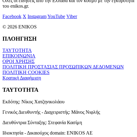
Όλες οι ειδήσεις από την Ελλάδα και τον κόσμο με την εγκυρότητα
του enikos.gr.
Facebook
X
Instagram
YouTube
Viber
© 2026 ENIKOS
ΠΛΟΗΓΗΣΗ
ΤΑΥΤΟΤΗΤΑ
ΕΠΙΚΟΙΝΩΝΙΑ
ΟΡΟΙ ΧΡΗΣΗΣ
ΠΟΛΙΤΙΚΗ ΠΡΟΣΤΑΣΙΑΣ ΠΡΟΣΩΠΙΚΩΝ ΔΕΔΟΜΕΝΩΝ
ΠΟΛΙΤΙΚΗ COOKIES
Κρατική Διαφήμιση
ΤΑΥΤΟΤΗΤΑ
Εκδότης:
Νίκος Χατζηνικολάου
Γενικός Διευθυντής - Διαχειριστής:
Μάνος Νιφλής
Διευθύντρια Σύνταξης:
Στεφανία Κασίμη
Ιδιοκτησία - Δικαιούχος domain:
ENIKOS AE