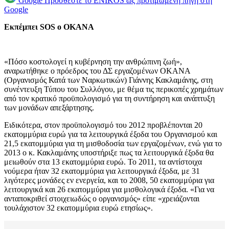
Google
Προσθέστε το ENIKOS ως προτιμώμενη πηγή στη
Google
Εκπέμπει SOS ο ΟΚΑΝΑ
«Πόσο κοστολογεί η κυβέρνηση την ανθρώπινη ζωή»,
αναρωτήθηκε ο πρόεδρος του ΔΣ εργαζομένων ΟΚΑΝΑ
(Οργανισμός Κατά των Ναρκωτικών) Γιάννης Κακλαμάνης, στη
συνέντευξη Τύπου του Συλλόγου, με θέμα τις περικοπές χρημάτων
από τον κρατικό προϋπολογισμό για τη συντήρηση και ανάπτυξη
των μονάδων απεξάρτησης.
Ειδικότερα, στον προϋπολογισμό του 2012 προβλέπονται 20
εκατομμύρια ευρώ για τα λειτουργικά έξοδα του Οργανισμού και
21,5 εκατομμύρια για τη μισθοδοσία των εργαζομένων, ενώ για το
2013 ο κ. Κακλαμάνης υποστήριξε πως τα λειτουργικά έξοδα θα
μειωθούν στα 13 εκατομμύρια ευρώ. Το 2011, τα αντίστοιχα
νούμερα ήταν 32 εκατομμύρια για λειτουργικά έξοδα, με 31
λιγότερες μονάδες εν ενεργεία, και το 2008, 50 εκατομμύρια για
λειτουργικά και 26 εκατομμύρια για μισθολογικά έξοδα. «Για να
ανταποκριθεί στοιχειωδώς ο οργανισμός» είπε «χρειάζονται
τουλάχιστον 32 εκατομμύρια ευρώ ετησίως».