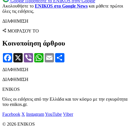
Google
Προσθέστε το ENIKOS στην Google
Ακολουθήστε το
ENIKOS στο Google News
και μάθετε πρώτοι
όλες τις ειδήσεις.
ΔΙΑΦΗΜΙΣΗ
ΜΟΙΡΑΣΟΥ ΤΟ
Κοινοποίηση άρθρου
Facebook
X
Viber
WhatsApp
Email
Μοιραστείτε
ΔΙΑΦΗΜΙΣΗ
ΔΙΑΦΗΜΙΣΗ
ENIKOS
Όλες οι ειδήσεις από την Ελλάδα και τον κόσμο με την εγκυρότητα
του enikos.gr.
Facebook
X
Instagram
YouTube
Viber
© 2026 ENIKOS