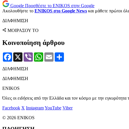
Google
Προσθέστε το ENIKOS στην Google
Ακολουθήστε το
ENIKOS στο Google News
και μάθετε πρώτοι όλες
ΔΙΑΦΗΜΙΣΗ
ΜΟΙΡΑΣΟΥ ΤΟ
Κοινοποίηση άρθρου
Facebook
X
Viber
WhatsApp
Email
Μοιραστείτε
ΔΙΑΦΗΜΙΣΗ
ΔΙΑΦΗΜΙΣΗ
ENIKOS
Όλες οι ειδήσεις από την Ελλάδα και τον κόσμο με την εγκυρότητα τ
Facebook
X
Instagram
YouTube
Viber
© 2026 ENIKOS
ΠΛΟΗΓΗΣΗ