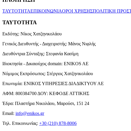
ΤΑΥΤΟΤΗΤΑ
ΕΠΙΚΟΙΝΩΝΙΑ
ΟΡΟΙ ΧΡΗΣΗΣ
ΠΟΛΙΤΙΚΗ ΠΡΟΣ
ΤΑΥΤΟΤΗΤΑ
Εκδότης:
Νίκος Χατζηνικολάου
Γενικός Διευθυντής - Διαχειριστής:
Μάνος Νιφλής
Διευθύντρια Σύνταξης:
Στεφανία Κασίμη
Ιδιοκτησία - Δικαιούχος domain:
ENIKOS AE
Νόμιμος Εκπρόσωπος:
Στέργιος Χατζηνικολάου
Επωνυμία:
ΕΝΙΚΟΣ ΥΠΗΡΕΣΙΕΣ ΔΙΑΔΙΚΤΥΟΥ ΑΕ
ΑΦΜ:
800384700
ΔΟΥ:
ΚΕΦΟΔΕ ΑΤΤΙΚΗΣ
Έδρα:
Πλαστήρα Νικολάου, Μαρούσι, 151 24
Email:
info@enikos.gr
Τηλ. Επικοινωνίας:
+30 (210) 878-8006