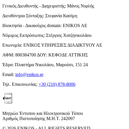
Γενικός Διευθυντής - Διαχειριστής:
Μάνος Νιφλής
Διευθύντρια Σύνταξης:
Στεφανία Κασίμη
Ιδιοκτησία - Δικαιούχος domain:
ENIKOS AE
Νόμιμος Εκπρόσωπος:
Στέργιος Χατζηνικολάου
Επωνυμία:
ΕΝΙΚΟΣ ΥΠΗΡΕΣΙΕΣ ΔΙΑΔΙΚΤΥΟΥ ΑΕ
ΑΦΜ:
800384700
ΔΟΥ:
ΚΕΦΟΔΕ ΑΤΤΙΚΗΣ
Έδρα:
Πλαστήρα Νικολάου, Μαρούσι, 151 24
Email:
info@enikos.gr
Τηλ. Επικοινωνίας:
+30 (210) 878-8006
Μητρώο Έντυπου και Ηλεκτρονικού Τύπου
Αριθμός Πιστοποίησης Μ.Η.Τ. 242097
© 2026 ENIKOS - ALL RIGHTS RESERVED