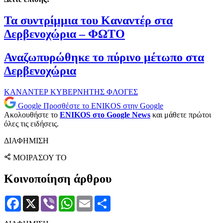
Τα συντρίμμια του Καναντέρ στα
Δερβενοχώρια – ΦΩΤΟ
Αναζωπυρώθηκε το πύρινο μέτωπο στα
Δερβενοχώρια
ΚΑΝΑΝΤΕΡ
ΚΥΒΕΡΝΗΤΗΣ
ΦΛΟΓΕΣ
Google
Προσθέστε το ENIKOS στην Google
Ακολουθήστε το
ENIKOS στο Google News
και μάθετε πρώτοι
όλες τις ειδήσεις.
ΔΙΑΦΗΜΙΣΗ
ΜΟΙΡΑΣΟΥ ΤΟ
Κοινοποίηση άρθρου
Facebook
X
Viber
WhatsApp
Email
Μοιραστείτε