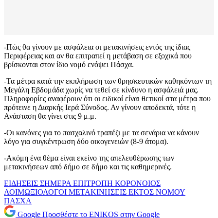
-Πώς θα γίνουν με ασφάλεια οι μετακινήσεις εντός της ίδιας
Περιφέρειας και αν θα επιτραπεί η μετάβαση σε εξοχικά που
βρίσκονται στον ίδιο νομό ενόψει Πάσχα.
-Τα μέτρα κατά την εκπλήρωση των θρησκευτικών καθηκόντων τη
Μεγάλη Εβδομάδα χωρίς να τεθεί σε κίνδυνο η ασφάλειά μας.
Πληροφορίες αναφέρουν ότι οι ειδικοί είναι θετικοί στα μέτρα που
πρότεινε η Διαρκής Ιερά Σύνοδος. Αν γίνουν αποδεκτά, τότε η
Ανάσταση θα γίνει στις 9 μ.μ.
-Οι κανόνες για το πασχαλινό τραπέζι με τα σενάρια να κάνουν
λόγο για συγκέντρωση δύο οικογενειών (8-9 άτομα).
-Ακόμη ένα θέμα είναι εκείνο της απελευθέρωσης των
μετακινήσεων από δήμο σε δήμο και τις καθημερινές.
ΕΙΔΗΣΕΙΣ ΣΗΜΕΡΑ
ΕΠΙΤΡΟΠΗ
ΚΟΡΟΝΟΙΟΣ
ΛΟΙΜΩΞΙΟΛΟΓΟΙ
ΜΕΤΑΚΙΝΗΣΕΙΣ ΕΚΤΟΣ ΝΟΜΟΥ
ΠΑΣΧΑ
Google
Προσθέστε το ENIKOS στην Google