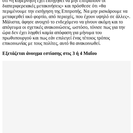
ότι «η κυβέρνηση έχει εισηγηθεί να μην επιτραπούν οι
διαπεριφερειακές μετακινήσεις» και πρόσθεσε ότι «θα
περιμένουμε την εισήγηση της Επιτροπής. Να μην ρισκάρουμε να
μεταφερθεί ιικό φορτίο, από περιοχές, που έχουν υψηλό σε άλλες».
Μάλιστα, άφησε ανοιχτό το ενδεχόμενο να γίνουν ακόμη και το
απόγευμα οι σχετικές ανακοινώσεις, ωστόσο, τόνισε πως για την
ώρα δεν έχει ληφθεί καμία απόφαση για μήνυμα του
πρωθυπουργού και πως εάν επιλεγεί ένας τέτοιος τρόπος
επικοινωνίας με τους πολίτες, αυτό θα ανακοινωθεί.
Εξετάζεται άνοιγμα εστίασης στις 3 ή 4 Μαΐου