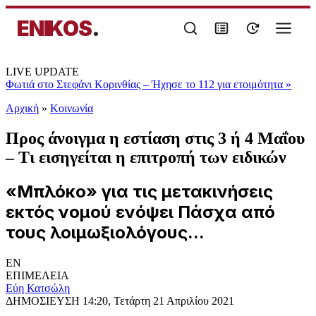
ENIKOS
.
LIVE UPDATE
Φωτιά στο Στεφάνι Κορινθίας – Ήχησε το 112 για ετοιμότητα
»
Αρχική
»
Κοινωνία
Προς άνοιγμα η εστίαση στις 3 ή 4 Μαΐου
– Τι εισηγείται η επιτροπή των ειδικών
«Μπλόκο» για τις μετακινήσεις
εκτός νομού ενόψει Πάσχα από
τους λοιμωξιολόγους...
EN
ΕΠΙΜΕΛΕΙΑ
Εύη Κατσώλη
ΔΗΜΟΣΙΕΥΣΗ
14:20, Τετάρτη 21 Απριλίου 2021