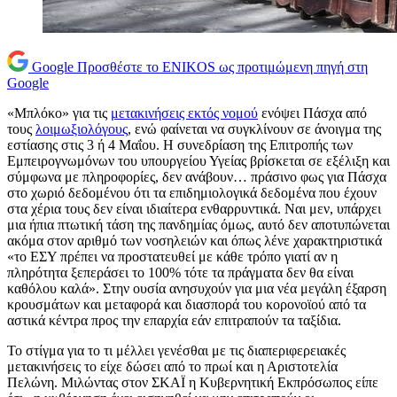
Google
Προσθέστε το ENIKOS ως προτιμώμενη πηγή στη
Google
«Μπλόκο» για τις
μετακινήσεις εκτός νομού
ενόψει Πάσχα από
τους
λοιμωξιολόγους
, ενώ φαίνεται να συγκλίνουν σε άνοιγμα της
εστίασης στις 3 ή 4 Μαΐου. Η συνεδρίαση της Επιτροπής των
Εμπειρογνωμόνων του υπουργείου Υγείας βρίσκεται σε εξέλιξη και
σύμφωνα με πληροφορίες, δεν ανάβουν… πράσινο φως για Πάσχα
στο χωριό δεδομένου ότι τα επιδημιολογικά δεδομένα που έχουν
στα χέρια τους δεν είναι ιδιαίτερα ενθαρρυντικά. Ναι μεν, υπάρχει
μια ήπια πτωτική τάση της πανδημίας όμως, αυτό δεν αποτυπώνεται
ακόμα στον αριθμό των νοσηλειών και όπως λένε χαρακτηριστικά
«το ΕΣΥ πρέπει να προστατευθεί με κάθε τρόπο γιατί αν η
πληρότητα ξεπεράσει το 100% τότε τα πράγματα δεν θα είναι
καθόλου καλά». Στην ουσία ανησυχούν για μια νέα μεγάλη έξαρση
κρουσμάτων και μεταφορά και διασπορά του κορονοϊού από τα
αστικά κέντρα προς την επαρχία εάν επιτραπούν τα ταξίδια.
Το στίγμα για το τι μέλλει γενέσθαι με τις διαπεριφερειακές
μετακινήσεις το είχε δώσει από το πρωί και η Αριστοτελία
Πελώνη. Μιλώντας στον ΣΚΑΪ η Κυβερνητική Εκπρόσωπος είπε