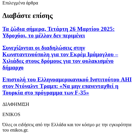
Επιλεγμένα άρθρα
Διαβάστε επίσης
Τα ζώδια σήμερα, Τετάρτη 26 Μαρτίου 2025:
Υδροχόοι, το μέλλον δεν περιμένει
Συνεχίζονται οι διαδηλώσεις στην
Κωνσταντινούπολη για τον Εκρέμ Ιμάμογλου –
Χιλιάδες στους δρόμους για τον φυλακισμένο
δήμαρχο
Επιστολή του Ελληνοαμερικανικού Ινστιτούτου AHI
στον Ντόναλντ Τραμπ: «Να μην επανενταχθεί η
Τουρκία στο πρόγραμμα των F-35»
ΔΙΑΦΗΜΙΣΗ
ENIKOS
Όλες οι ειδήσεις από την Ελλάδα και τον κόσμο με την εγκυρότητα
του enikos.gr.