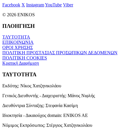
Facebook
X
Instagram
YouTube
Viber
© 2026 ENIKOS
ΠΛΟΗΓΗΣΗ
ΤΑΥΤΟΤΗΤΑ
ΕΠΙΚΟΙΝΩΝΙΑ
ΟΡΟΙ ΧΡΗΣΗΣ
ΠΟΛΙΤΙΚΗ ΠΡΟΣΤΑΣΙΑΣ ΠΡΟΣΩΠΙΚΩΝ ΔΕΔΟΜΕΝΩΝ
ΠΟΛΙΤΙΚΗ COOKIES
Κρατική Διαφήμιση
ΤΑΥΤΟΤΗΤΑ
Εκδότης:
Νίκος Χατζηνικολάου
Γενικός Διευθυντής - Διαχειριστής:
Μάνος Νιφλής
Διευθύντρια Σύνταξης:
Στεφανία Κασίμη
Ιδιοκτησία - Δικαιούχος domain:
ENIKOS AE
Νόμιμος Εκπρόσωπος:
Στέργιος Χατζηνικολάου