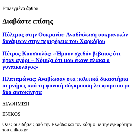
Επιλεγμένα άρθρα
Διαβάστε επίσης
Πόλεμος στην Ουκρανία: Αναδίπλωση ουκρανικών
δυνάμεων στην περιφέρεια του Χαρκόβου
Πέτρος Κουσουλός: «Ήμουν σχεδόν βέβαιος ότι
ήταν αγόρι – Νόμιζα ότι μου έκανε πλάκα ο
γυναικολόγος»
Πλαταμώνας: Αναβίωσαν στα πολιτικά δικαστήρια
οι μνήμες από τη φονική σύγκρουση λεωφορείου με
δύο αυτοκίνητα
ΔΙΑΦΗΜΙΣΗ
ENIKOS
Όλες οι ειδήσεις από την Ελλάδα και τον κόσμο με την εγκυρότητα
του enikos.gr.