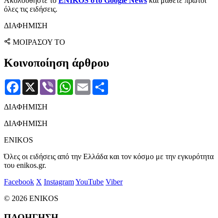
Ακολουθήστε το
ENIKOS στο Google News
και μάθετε πρώτοι
όλες τις ειδήσεις.
ΔΙΑΦΗΜΙΣΗ
ΜΟΙΡΑΣΟΥ ΤΟ
Κοινοποίηση άρθρου
Facebook
X
Viber
WhatsApp
Email
Μοιραστείτε
ΔΙΑΦΗΜΙΣΗ
ΔΙΑΦΗΜΙΣΗ
ENIKOS
Όλες οι ειδήσεις από την Ελλάδα και τον κόσμο με την εγκυρότητα
του enikos.gr.
Facebook
X
Instagram
YouTube
Viber
© 2026 ENIKOS
ΠΛΟΗΓΗΣΗ