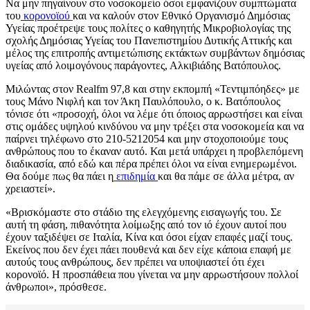
Να μην πηγαίνουν στο νοσοκομείο όσοι εμφανίζουν συμπτώματα
του
κορονοϊού
και να καλούν στον Εθνικό Οργανισμό Δημόσιας
Υγείας προέτρεψε τους πολίτες ο καθηγητής Μικροβιολογίας της
σχολής Δημόσιας Υγείας του Πανεπιστημίου Δυτικής Αττικής και
μέλος της επιτροπής αντιμετώπισης εκτάκτων συμβάντων δημόσιας
υγείας από λοιμογόνους παράγοντες, Αλκιβιάδης Βατόπουλος.
Μιλώντας στον Realfm 97,8 και στην εκπομπή «Τεντιμπόηδες» με
τους Μάνο Νιφλή και τον Άκη Παυλόπουλο, ο κ. Βατόπουλος
τόνισε ότι «προσοχή, όλοι να λέμε ότι όποιος αρρωστήσει και είναι
στις ομάδες υψηλού κινδύνου να μην τρέξει στα νοσοκομεία και να
παίρνει τηλέφωνο στο 210-5212054 και μην στοχοποιούμε τους
ανθρώπους που το έκαναν αυτό. Και μετά υπάρχει η προβλεπόμενη
διαδικασία, από εδώ και πέρα πρέπει όλοι να είναι ενημερωμένοι.
Θα δούμε πως θα πάει η
επιδημία
και θα πάμε σε άλλα μέτρα, αν
χρειαστεί».
«Βρισκόμαστε στο στάδιο της ελεγχόμενης εισαγωγής του. Σε
αυτή τη φάση, πιθανότητα λοίμωξης από τον ιό έχουν αυτοί που
έχουν ταξιδέψει σε Ιταλία, Κίνα και όσοι είχαν επαφές μαζί τους.
Εκείνος που δεν έχει πάει πουθενά και δεν είχε κάποια επαφή με
αυτούς τους ανθρώπους, δεν πρέπει να υποψιαστεί ότι έχει
κορονοϊό. Η προσπάθεια που γίνεται να μην αρρωστήσουν πολλοί
άνθρωποι», πρόσθεσε.