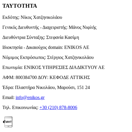
ΤΑΥΤΟΤΗΤΑ
Εκδότης:
Νίκος Χατζηνικολάου
Γενικός Διευθυντής - Διαχειριστής:
Μάνος Νιφλής
Διευθύντρια Σύνταξης:
Στεφανία Κασίμη
Ιδιοκτησία - Δικαιούχος domain:
ENIKOS AE
Νόμιμος Εκπρόσωπος:
Στέργιος Χατζηνικολάου
Επωνυμία:
ΕΝΙΚΟΣ ΥΠΗΡΕΣΙΕΣ ΔΙΑΔΙΚΤΥΟΥ ΑΕ
ΑΦΜ:
800384700
ΔΟΥ:
ΚΕΦΟΔΕ ΑΤΤΙΚΗΣ
Έδρα:
Πλαστήρα Νικολάου, Μαρούσι, 151 24
Email:
info@enikos.gr
Τηλ. Επικοινωνίας:
+30 (210) 878-8006